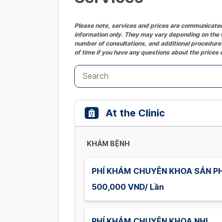
Please note, services and prices are communicated 
information only. They may vary depending on the t
number of consultations, and additional procedures
of time if you have any questions about the prices 
At the Clinic
KHÁM BỆNH
PHÍ KHÁM CHUYÊN KHOA SẢN P
500,000 VND/ Lần
PHÍ KHÁM CHUYÊN KHOA NHI