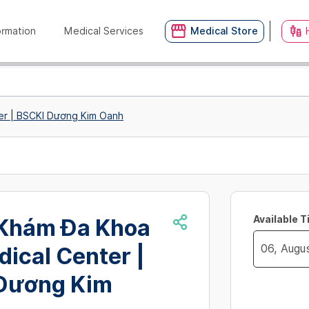
ormation
Medical Services
Medical Store
er | BSCKI Dương Kim Oanh
Available 
Khám Đa Khoa
ical Center |
Navigate
Dương Kim
no_availibil
forward
to