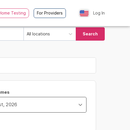
Home Testing
For Providers
Log In
All locations
Search
Times
ity_time