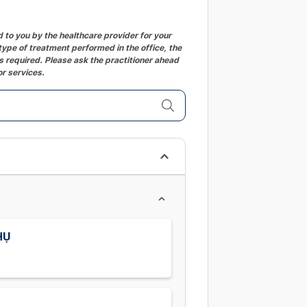
changing
dates.
to you by the healthcare provider for your
ype of treatment performed in the office, the
 required. Please ask the practitioner ahead
or services.
HỤ