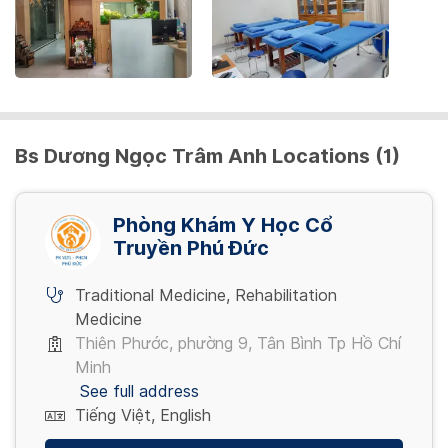
Gói 2 (Điều trị 14 ngày) - Liệu trình 2 - 3
4,900,000 VND/ Gói
Bs Dương Ngọc Trâm Anh Locations (1)
Gói 3 (Điều trị 7 ngày) - Liệu trình 1
3,500,000 VND/ Gói
Phòng Khám Y Học Cổ
Truyền Phú Đức
Gói 3 (Điều trị 7 ngày) - Liệu trình 2 - 3
2,450,000 VND/ Gói
Traditional Medicine
,
Rehabilitation
Medicine
Thiên Phước, phường 9, Tân Bình Tp Hồ Chí
Minh
See full address
Tiếng Việt, English