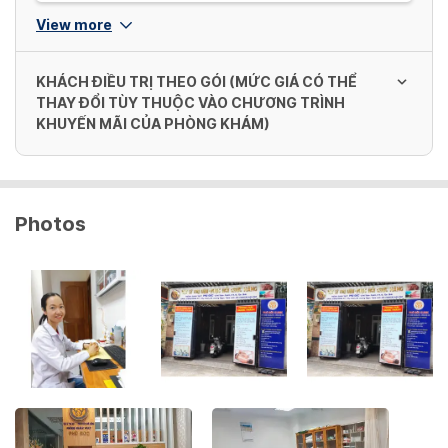
View more
KHÁCH ĐIỀU TRỊ THEO GÓI (MỨC GIÁ CÓ THỂ
THAY ĐỔI TÙY THUỘC VÀO CHƯƠNG TRÌNH
KHUYẾN MÃI CỦA PHÒNG KHÁM)
Gói 1 (Điều trị 26 ngày) - Liệu trình 1
Photos
13,000,000 VND/ Gói
Gói 1 (Điều trị 26 ngày) - Liệu trình 2 - 3
9,100,000 VND/ Gói
Gói 2 (Điều trị 14 ngày) - Liệu trình 1
7,000,000 VND/ Gói