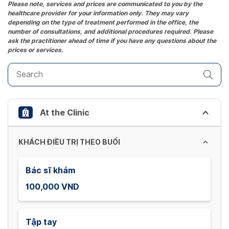
the
Please note, services and prices are communicated to you by the
healthcare provider for your information only. They may vary
question
depending on the type of treatment performed in the office, the
mark
number of consultations, and additional procedures required. Please
key
ask the practitioner ahead of time if you have any questions about the
prices or services.
to
get
the
keyboard
shortcuts
At the Clinic
for
changing
dates.
KHÁCH ĐIỀU TRỊ THEO BUỔI
Bác sĩ khám
100,000 VND
Tập tay