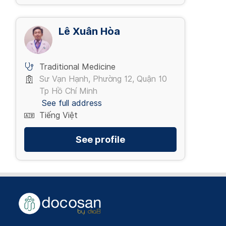
Lê Xuân Hòa
Traditional Medicine
Sư Vạn Hạnh, Phường 12, Quận 10
Tp Hồ Chí Minh
See full address
Tiếng Việt
See profile