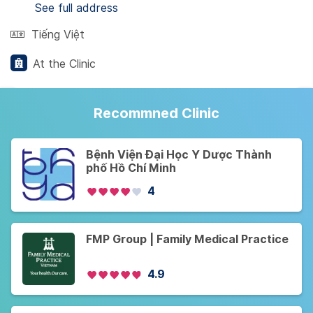
See full address
Tiếng Việt
At the Clinic
Recommned Clinic
Bệnh Viện Đại Học Y Dược Thành
phố Hồ Chí Minh
4
FMP Group | Family Medical Practice
4.9