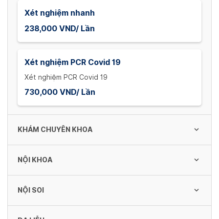
Xét nghiệm nhanh
238,000 VND/ Lần
Xét nghiệm PCR Covid 19
Xét nghiệm PCR Covid 19
730,000 VND/ Lần
KHÁM CHUYÊN KHOA
NỘI KHOA
Khám theo yêu cầu
100,000 VND/ Lần
NỘI SOI
Điện tâm đồ
32,800 VND/ Lần
Khám Y học cổ truyền