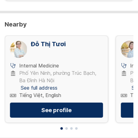
Nearby
Đỗ Thị Tươi
Internal Medicine
Int
Phố Yên Ninh, phường Trúc Bạch,
Phố
Ba Đình Hà Nội
Ba 
See full address
Se
Tiếng Việt, English
Tiế
See profile