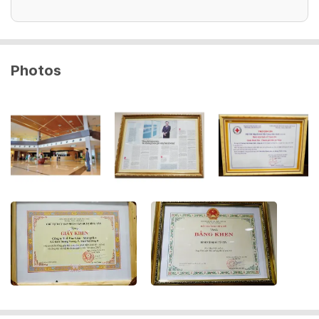
- Siêu âm Bụng
- Cholesterol Total, HDL-Cholesterol, LDL-
- Siêu âm tuyến giáp
Cholesterol, Triglyceride.
- CT ngực - không tiêm thuốc tương phản
- HAV Ab toàn phần (EIA), HBs Ab (EIA), HBs Ag
- Khám sản phụ khoa
(EIA), HBc Ab toàn phần, HCV, AB (EIA)
- Soi tươi dịch âm đạo
Photos
- TSH (Thyroid stimulating hormone), Free T3, T4
- Siêu âm vú
- Điện tâm đồ
- Máu ẩn trong phân, test nhanh
- Khám tim mạch
- Siêu âm tim (Echocardiogram)
- Siêu âm Bụng
- Siêu âm tuyến giáp
- CT ngực - không tiêm thuốc tương phản
- Khám sản phụ khoa
- Pap's smear-Thin prep
- HPV định type,PCR-ELSA
- Soi tươi dịch âm đạo
- Siêu âm vú
- Máu ẩn trong phân, test nhanh