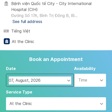
Bệnh viện Quốc tế City - City International
Hospital (CIH)
Đường Số 17A, Bình Trị Đông B, Bì...
See full address
Tiếng Việt
At the Clinic
Book an Appointment
Date
Availability
Time
Navigate
Service Type
forward
to
At the Clinic
interact
with