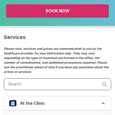
the
BOOK NOW
calendar
and
select
a
date.
Services
Press
the
Please note, services and prices are communicated to you by the
healthcare provider for your information only. They may vary
question
depending on the type of treatment performed in the office, the
mark
number of consultations, and additional procedures required. Please
key
ask the practitioner ahead of time if you have any questions about the
prices or services.
to
get
the
keyboard
shortcuts
At the Clinic
for
changing