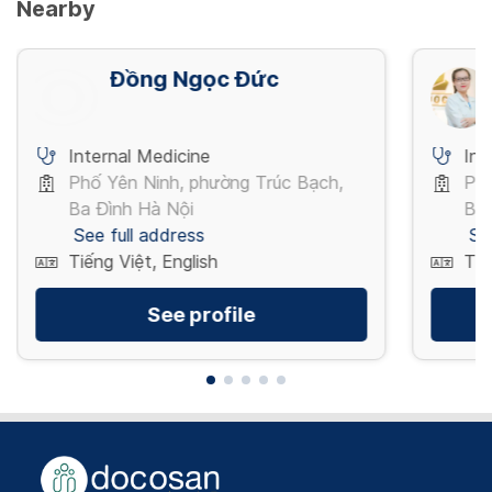
Nearby
Đồng Ngọc Đức
Internal Medicine
Int
Phố Yên Ninh, phường Trúc Bạch,
Phố
Ba Đình Hà Nội
Ba 
See full address
Se
Tiếng Việt, English
Tiế
See profile