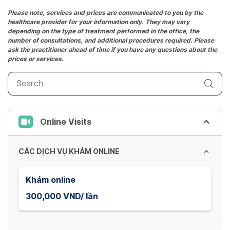
the
Please note, services and prices are communicated to you by the
healthcare provider for your information only. They may vary
question
depending on the type of treatment performed in the office, the
mark
number of consultations, and additional procedures required. Please
key
ask the practitioner ahead of time if you have any questions about the
prices or services.
to
get
the
keyboard
shortcuts
Online Visits
for
changing
dates.
CÁC DỊCH VỤ KHÁM ONLINE
Khám online
300,000 VND/ lần