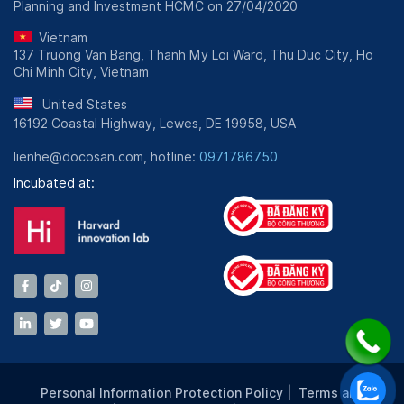
Planning and Investment HCMC on 27/04/2020
Khám bệnh định kỳ trường học
Vietnam
Thở Oxy cấp cứu
- Khám tổng quát toàn diện
137 Truong Van Bang, Thanh My Loi Ward, Thu Duc City, Ho
- Đo các chỉ số: cân nặng, chiều cao, nhiệt độ
See all
Chi Minh City, Vietnam
550,000 VND
chuẩn nhi khoa
199,000 VND/ Bé
United States
- Tư vấn các vấn đề bệnh lý nếu có
16192 Coastal Highway, Lewes, DE 19958, USA
View more
- Khám tại trường
- Cấp giấp chứng nhận sức khỏe cho trẻ
lienhe@docosan.com, hotline:
0971786750
- Hỗ trợ tư vấn từ xa các cấp cứu khẩn cấp miễn phí
khi hợp tác trường và phòng khám
Incubated at:
* Giảm 20% khi khám > 50 bé
Personal Information Protection Policy
|
Terms and