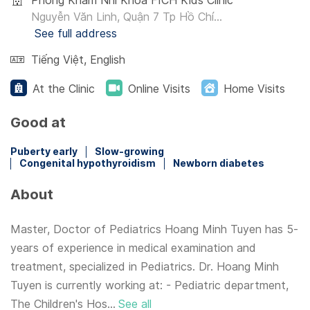
Phòng Khám Nhi Khoa FICH Kids Clinic
Nguyễn Văn Linh, Quận 7 Tp Hồ Chí...
See full address
Tiếng Việt
,
English
At the Clinic
Online Visits
Home Visits
Good at
Puberty early
Slow-growing
Congenital hypothyroidism
Newborn diabetes
About
Master, Doctor of Pediatrics Hoang Minh Tuyen has 5-
years of experience in medical examination and
treatment, specialized in Pediatrics. Dr. Hoang Minh
Tuyen is currently working at: - Pediatric department,
The Children's Hos...
See all