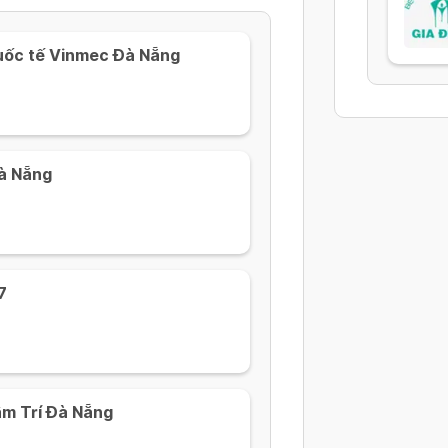
uốc tế Vinmec Đà Nẵng
Đà Nẵng
7
âm Trí Đà Nẵng