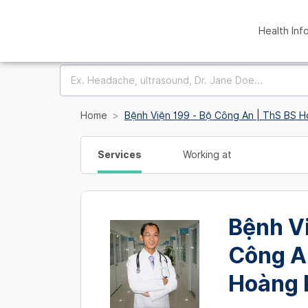
Health Inf
Home
Bệnh Viện 199 - Bộ Công An | ThS BS 
Services
Working at
Bệnh Vi
Công A
Hoàng 