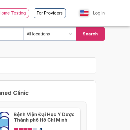
Home Testing
For Providers
Log In
All locations
Search
ed Clinic
Bệnh Viện Đại Học Y Dược
Thành phố Hồ Chí Minh
4