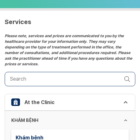
select
a
date.
Services
Press
the
Please note, services and prices are communicated to you by the
healthcare provider for your information only. They may vary
question
depending on the type of treatment performed in the office, the
mark
number of consultations, and additional procedures required. Please
key
ask the practitioner ahead of time if you have any questions about the
prices or services.
to
get
the
keyboard
shortcuts
At the Clinic
for
changing
dates.
KHÁM BỆNH
Khám bệnh