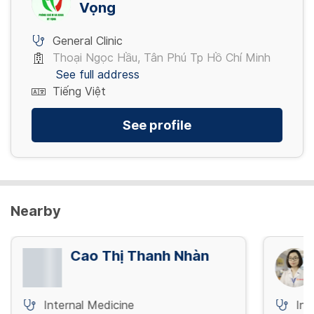
Vọng
80,000 VND/ Lần
General Clinic
View more
Thoại Ngọc Hầu, Tân Phú Tp Hồ Chí Minh
See full address
Tiếng Việt
See profile
Nearby
Cao Thị Thanh Nhàn
Internal Medicine
Int