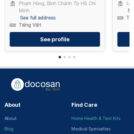
Phạm Hùng, Bình Chánh Tp Hồ Chí
Lê 
Minh
Se
See full address
Tiế
Tiếng Việt
See profile
About
Find Care
About
Home Health & Test Kits
Blog
Medical Specialties