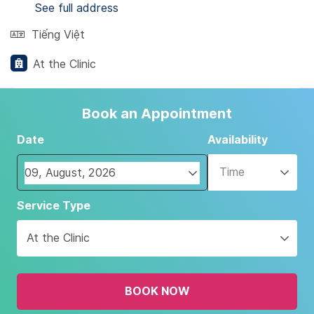
See full address
Tiếng Việt
At the Clinic
Book an Appointment
Date
Availability
Time
Navigate
Service Type
forward
to
At the Clinic
interact
with
the
BOOK NOW
calendar
and