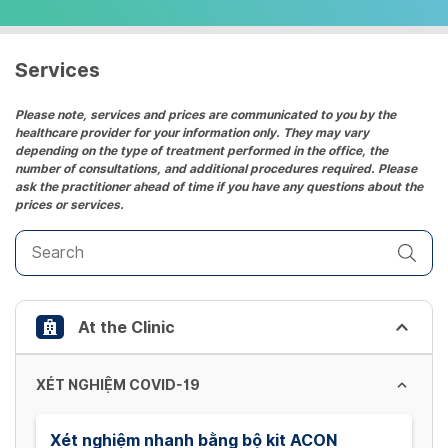
select
a
date.
Services
Press
the
Please note, services and prices are communicated to you by the
healthcare provider for your information only. They may vary
question
depending on the type of treatment performed in the office, the
mark
number of consultations, and additional procedures required. Please
key
ask the practitioner ahead of time if you have any questions about the
prices or services.
to
get
the
keyboard
shortcuts
At the Clinic
for
changing
dates.
XÉT NGHIỆM COVID-19
Xét nghiệm nhanh bằng bộ kit ACON