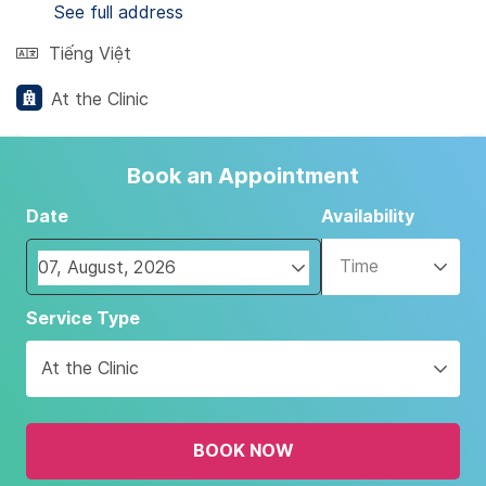
See full address
Tiếng Việt
At the Clinic
Book an Appointment
Date
Availability
Time
Navigate
Service Type
forward
to
At the Clinic
interact
with
the
BOOK NOW
calendar
and