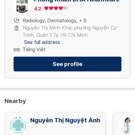
9,980,000 VND
500,000 VND
4.2
Chích rạch áp xe nhỏ / Small abscess
Radiology
,
Dermatology
,
+ 9
Gói khám TT32/2023 cơ bản - Nam
incision
Nguyễn Thị Minh Khai, phường Nguyễn Cư
400,000 VND
Trinh, Quận 1 Tp Hồ Chí Minh
500,000 VND
See full address
View more
Tiếng Việt
View more
See profile
Nearby
Nguyễn Thị Nguyệt Ánh