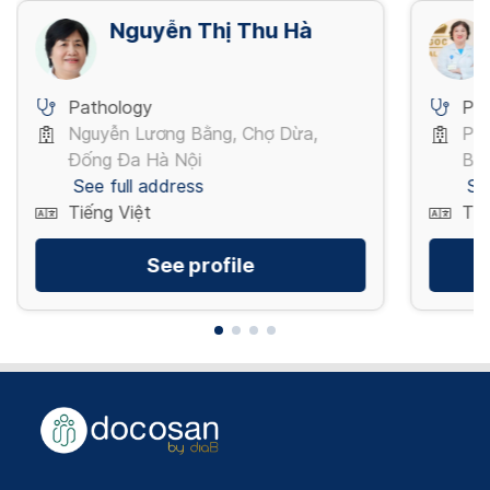
View more
Nguyễn Thị Thu Hà
Pathology
Pa
Nguyễn Lương Bằng, Chợ Dừa,
Phố
Đống Đa Hà Nội
Ba 
See full address
Se
Tiếng Việt
Tiế
See profile