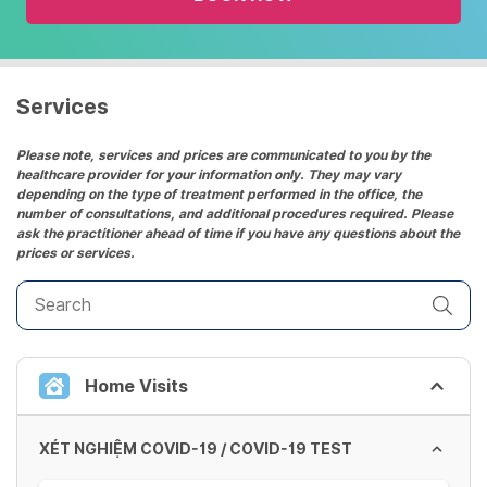
and
select
a
date.
Services
Press
the
Please note, services and prices are communicated to you by the
healthcare provider for your information only. They may vary
question
depending on the type of treatment performed in the office, the
mark
number of consultations, and additional procedures required. Please
key
ask the practitioner ahead of time if you have any questions about the
prices or services.
to
get
the
keyboard
shortcuts
Home Visits
for
changing
dates.
XÉT NGHIỆM COVID-19 / COVID-19 TEST