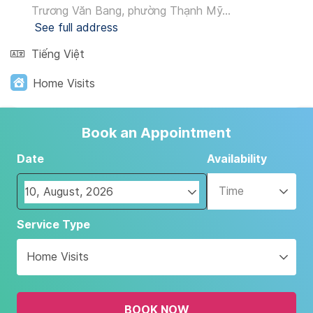
Trương Văn Bang, phường Thạnh Mỹ...
See full address
Tiếng Việt
Home Visits
Book an Appointment
Date
Availability
Time
Navigate
Service Type
forward
to
Home Visits
interact
with
the
BOOK NOW
calendar