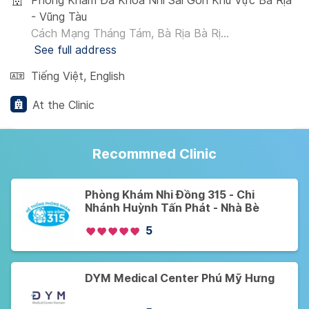
Phòng Khám Đa Khoa Nhi Sài Gòn Khu Vực Bà Rịa
- Vũng Tàu
Cách Mạng Tháng Tám, Bà Rịa Bà Rị...
See full address
Tiếng Việt
,
English
At the Clinic
Recommned Clinic
Phòng Khám Nhi Đồng 315 - Chi
Nhánh Huỳnh Tấn Phát - Nhà Bè
5
DYM Medical Center Phú Mỹ Hưng