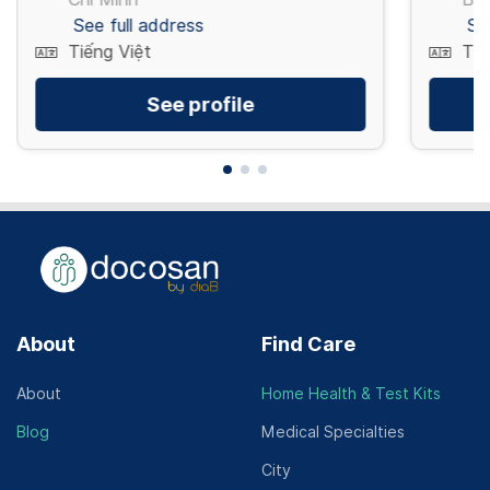
See full address
Se
Tiếng Việt
Tiế
See profile
About
Find Care
About
Home Health & Test Kits
Blog
Medical Specialties
City