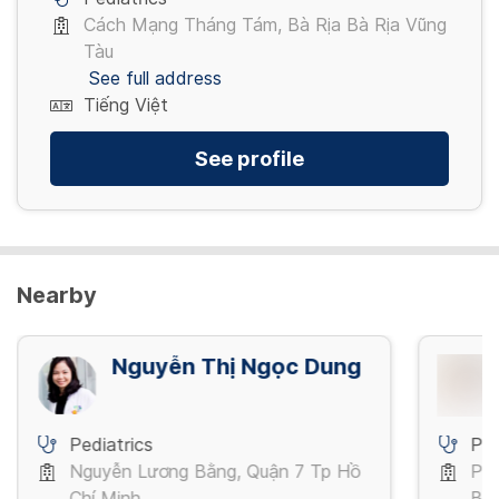
Cách Mạng Tháng Tám, Bà Rịa Bà Rịa Vũng
Tàu
See full address
Tiếng Việt
See profile
Nearby
Nguyễn Thị Ngọc Dung
Pediatrics
Ped
Nguyễn Lương Bằng, Quận 7 Tp Hồ
Phố
Chí Minh
Ba 