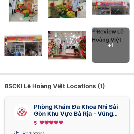
+
1
BSCKI Lê Hoàng Việt Locations (1)
Phòng Khám Đa Khoa Nhi Sài
Gòn Khu Vực Bà Rịa - Vũng
Tàu
5
Pediatrics