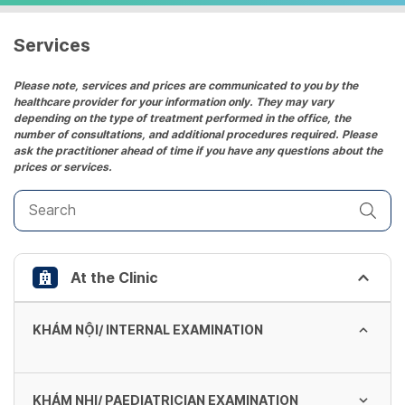
a
date.
Services
Press
the
Please note, services and prices are communicated to you by the
healthcare provider for your information only. They may vary
question
depending on the type of treatment performed in the office, the
mark
number of consultations, and additional procedures required. Please
key
ask the practitioner ahead of time if you have any questions about the
prices or services.
to
get
the
keyboard
shortcuts
At the Clinic
for
changing
dates.
KHÁM NỘI/ INTERNAL EXAMINATION
KHÁM NHI/ PAEDIATRICIAN EXAMINATION