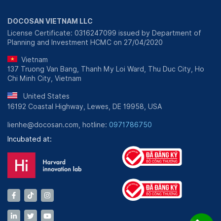
Determination of Creatinine (blood), Measurement
of AST activity (GOT), Measurement of ALT
activity (GPT), Determination of total cholesterol,
DOCOSAN VIETNAM LLC
Determination of total cholesterol. Triglyceride,
License Certificate: 0316247099 issued by Department of
HDL-C, LDL-C, Serum Iron (Iron), Ferritin, HBsAg
Planning and Investment HCMC on 27/04/2020
(rapid test), Quantitative Anti-HBs, Auto-immune
Vietnam
Anti-HCV, FT4 (Quick test) Free Thyroxine),
137 Truong Van Bang, Thanh My Loi Ward, Thu Duc City, Ho
Determination of TSH,...
Chi Minh City, Vietnam
United States
16192 Coastal Highway, Lewes, DE 19958, USA
lienhe@docosan.com, hotline:
0971786750
Incubated at: