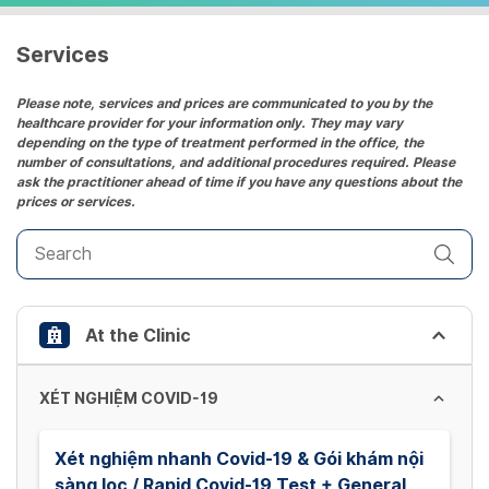
a
date.
Services
Press
the
Please note, services and prices are communicated to you by the
healthcare provider for your information only. They may vary
question
depending on the type of treatment performed in the office, the
mark
number of consultations, and additional procedures required. Please
key
ask the practitioner ahead of time if you have any questions about the
prices or services.
to
get
the
keyboard
shortcuts
At the Clinic
for
changing
dates.
XÉT NGHIỆM COVID-19
Xét nghiệm nhanh Covid-19 & Gói khám nội
sàng lọc / Rapid Covid-19 Test + General