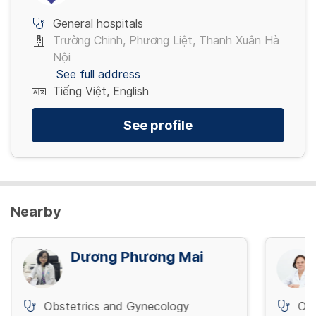
View more
General hospitals
Trường Chinh, Phương Liệt, Thanh Xuân Hà
Nội
See full address
Tiếng Việt, English
See profile
Nearby
Dương Phương Mai
Obstetrics and Gynecology
Obs