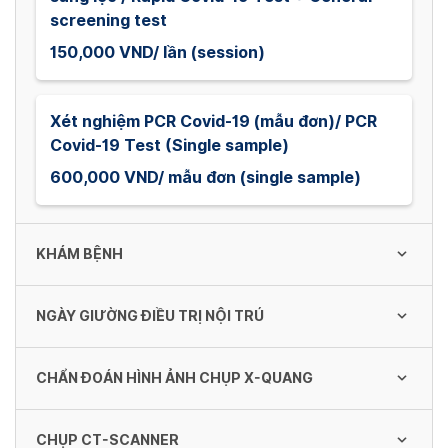
screening test
150,000 VND/ lần (session)
Xét nghiệm PCR Covid-19 (mẫu đơn)/ PCR
Covid-19 Test (Single sample)
600,000 VND/ mẫu đơn (single sample)
KHÁM BỆNH
NGÀY GIƯỜNG ĐIỀU TRỊ NỘI TRÚ
Khám Nhi / Pediatric Consultation Fee
150,000 VND
CHẨN ĐOÁN HÌNH ẢNH CHỤP X-QUANG
Giường Ngoại khoa loại 4 Hạng III - Khoa Tai
- Mũi - Họng
Khám sức khỏe lái xe 2021
CHỤP CT-SCANNER
1,000,000 VND