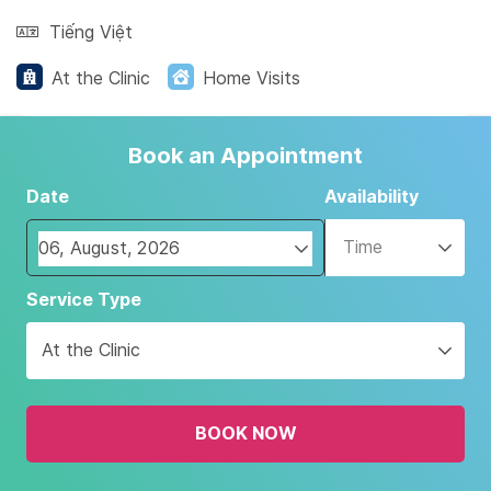
Tiếng Việt
At the Clinic
Home Visits
Book an Appointment
Date
Availability
Time
Navigate
Service Type
forward
to
At the Clinic
interact
with
the
BOOK NOW
calendar
and
select