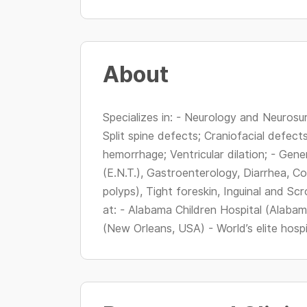
About
Specializes in: - Neurology and Neuros
Split spine defects; Craniofacial defects
hemorrhage; Ventricular dilation; - Gene
(E.N.T.), Gastroenterology, Diarrhea, Con
polyps), Tight foreskin, Inguinal and Sc
at: - Alabama Children Hospital (Alaba
(New Orleans, USA) - World’s elite hospita