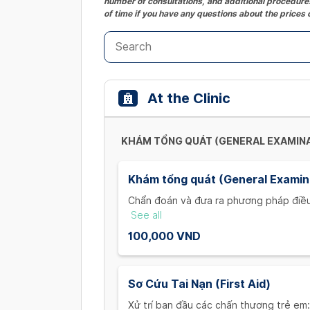
number of consultations, and additional procedures
of time if you have any questions about the prices 
At the Clinic
KHÁM TỔNG QUÁT (GENERAL EXAMINA
Khám tổng quát (General Examin
Chẩn đoán và đưa ra phương pháp điều t
chứng của bệnh nhi. (Diagnose and r
See all
child's condition and symptoms.)
100,000 VND
Sơ Cứu Tai Nạn (First Aid)
Xử trí ban đầu các chấn thương trẻ em: