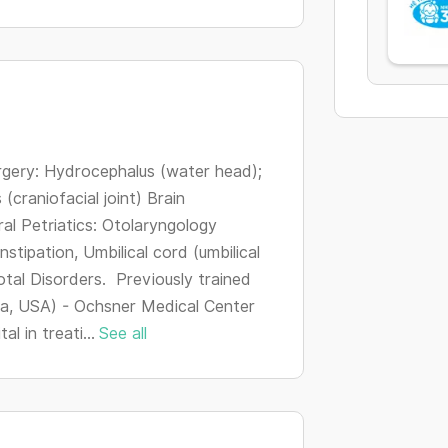
urgery: Hydrocephalus (water head);
 (craniofacial joint) Brain
ral Petriatics: Otolaryngology
stipation, Umbilical cord (umbilical
rotal Disorders. Previously trained
ma, USA) - Ochsner Medical Center
l in treati...
See all