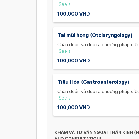
phần mềm. (First aid for child injuries 
See all
falling, burning, soft tissue injuries.)
100,000 VND
Tai mũi họng (Otolaryngology)
Chẩn đoán và đưa ra phương pháp điều t
chứng của bệnh nhi: Sốt, viêm họng, s
See all
treatment based on the child's condit
100,000 VND
throat, runny nose ...)
Tiêu Hóa (Gastroenterology)
Chẩn đoán và đưa ra phương pháp điều t
chứng của bệnh nhi: Tiêu chảy, táo b
See all
treatment based on the child's condit
100,000 VND
constipation...)
KHÁM VÀ TƯ VẤN NGOẠI THẦN KINH 