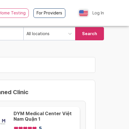
Home Testing
For Providers
Log In
All locations
Search
ed Clinic
DYM Medical Center Việt
Nam Quận 1
5