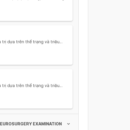
caused by: swallowing objects,
rị dựa trên thể trạng và triệu
ổ mũi... (Diagnose and recommend
ion and symptoms: Fever, sore
rị dựa trên thể trạng và triệu
ón,viêm (Diagnose and recommend
ion and symptoms: Diarrhea,
(NEUROSURGERY EXAMINATION