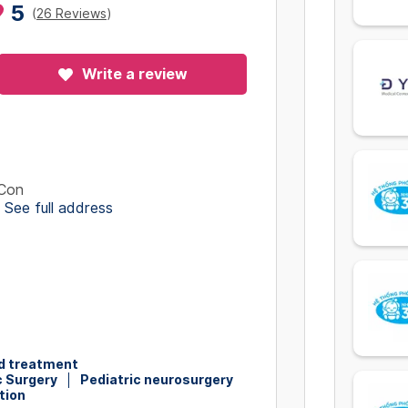
5
(
26 Reviews
)
Write a review
 Con
See full address
d treatment
c Surgery
Pediatric neurosurgery
tion