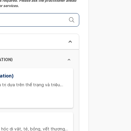
 required. Please ask the practitioner ahead
or services.
TION)
ation)
rị dựa trên thể trạng và triệu
ecommend treatment based on the
 hóc dị vật, té, bỏng, vết thương