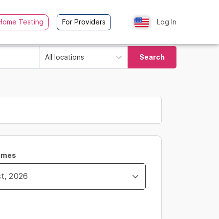
Home Testing
For Providers
Log In
All locations
Search
Times
ity_time