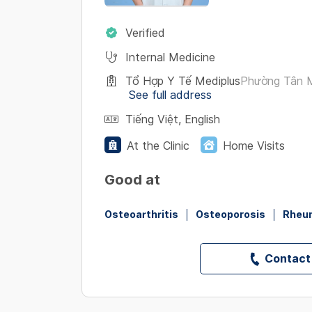
Verified
Internal Medicine
Tổ Hợp Y Tế Mediplus
Phường Tân M
See full address
Tiếng Việt
,
English
At the Clinic
Home Visits
Good at
Osteoarthritis
Osteoporosis
Rheum
Contact