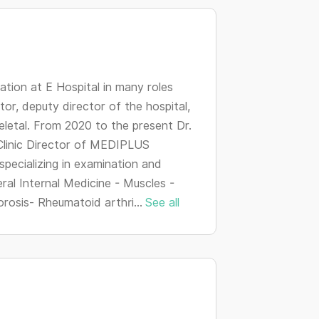
changing
dates.
ation at E Hospital in many roles
tor, deputy director of the hospital,
eletal. From 2020 to the present Dr.
 Clinic Director of MEDIPLUS
pecializing in examination and
ral Internal Medicine - Muscles -
rosis- Rheumatoid arthri...
See all