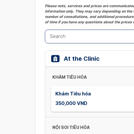
Please note, services and prices are communicated 
information only. They may vary depending on the t
number of consultations, and additional procedures
of time if you have any questions about the prices 
At the Clinic
KHÁM TIÊU HÓA
Khám Tiêu hóa
350,000 VND
NỘI SOI TIÊU HÓA