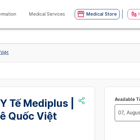
ormation
Medical Services
Medical Store
Việt
Available 
Y Tế Mediplus |
ê Quốc Việt
Navigate
no_availibil
forward
to