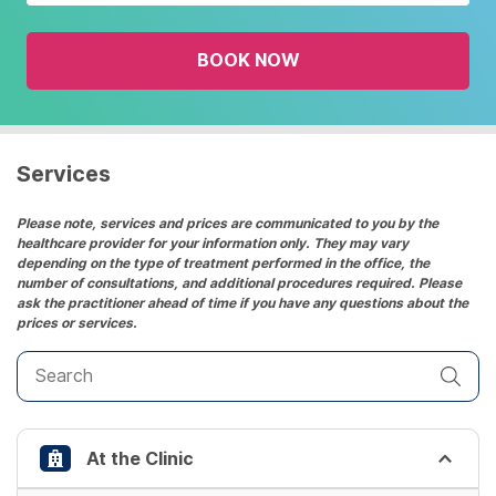
with
the
BOOK NOW
calendar
and
select
a
date.
Services
Press
the
Please note, services and prices are communicated to you by the
healthcare provider for your information only. They may vary
question
depending on the type of treatment performed in the office, the
mark
number of consultations, and additional procedures required. Please
key
ask the practitioner ahead of time if you have any questions about the
prices or services.
to
get
the
keyboard
shortcuts
At the Clinic
for
changing