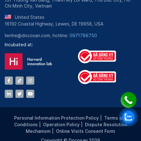
137 Truong Van Bang, Thanh My Loi Ward, Thu Duc City, Ho
Chi Minh City, Vietnam
United States
16192 Coastal Highway, Lewes, DE 19958, USA
lienhe@docosan.com, hotline:
0971786750
Incubated at:
Personal Information Protection Policy
|
Terms and
Conditions
|
Operation Policy
|
Dispute Resolution
Mechanism
|
Online Visits Consent Form
Copyright © Docosan 2026