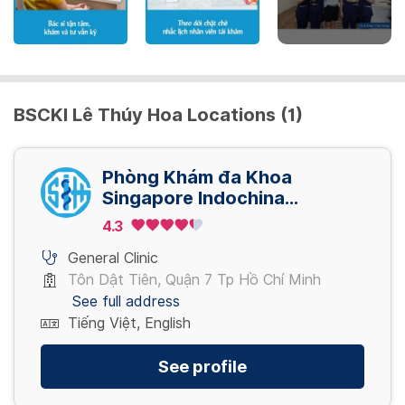
BSCKI Lê Thúy Hoa Locations (1)
Phòng Khám đa Khoa
Singapore Indochina
Healthcare Group (SIHG)
4.3
General Clinic
Tôn Dật Tiên, Quận 7 Tp Hồ Chí Minh
See full address
Tiếng Việt, English
See profile