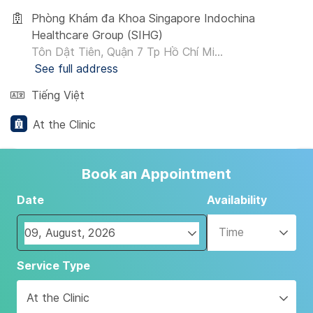
Phòng Khám đa Khoa Singapore Indochina
Healthcare Group (SIHG)
Tôn Dật Tiên, Quận 7 Tp Hồ Chí Mi...
See full address
Tiếng Việt
At the Clinic
Book an Appointment
Date
Availability
Time
Navigate
Service Type
forward
to
At the Clinic
interact