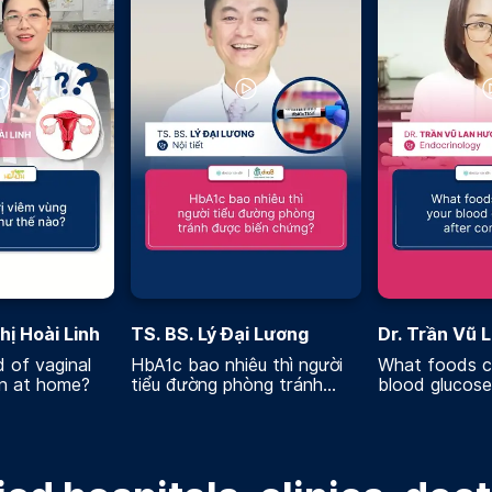
hị Hoài Linh
TS. BS. Lý Đại Lương
Dr. Trần Vũ 
 of vaginal
HbA1c bao nhiêu thì người
What foods c
on at home?
tiểu đường phòng tránh
blood glucose 
được biến chứng
consuming?