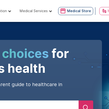
ation
Medical Services
Medical Store
 choices
for
s health
rent guide to healthcare in