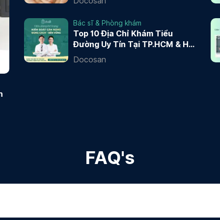
Docosan
Bác sĩ & Phòng khám
Top 10 Địa Chỉ Khám Tiểu
Đường Uy Tín Tại TP.HCM & Hà
Nội 2026
Docosan
n
FAQ's