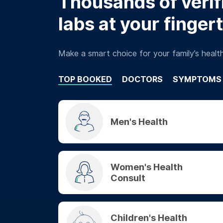
Thousands of verifi
labs at your finger
Make a smart choice for your family’s healt
TOP BOOKED
DOCTORS
SYMPTOMS
Men's Health
Women's Health
Consult
Children's Health