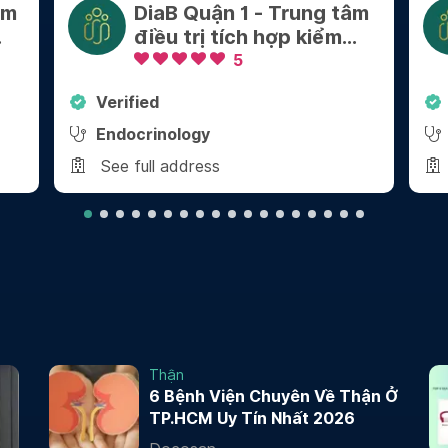
âm
DiaB Quận 1 - Trung tâm
điều trị tích hợp kiểm
soát Cân nặng - Bệnh
5
mãn tính
Verified
Endocrinology
See full address
Thận
6 Bệnh Viện Chuyên Về Thận Ở
TP.HCM Uy Tín Nhất 2026