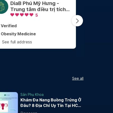
DiaB Phú Mỹ Hưng -
Phòn
Trung tâm điều trị tích
Đình
hợp kiểm soát Cân nặng
5
- Bệnh mãn tính
Verified
Verified
Obesity Medicine
Family Med
See full address
See full ad
See all
Sản Phụ Khoa
Khám Đa Nang Buồng Trứng Ở
Đâu? 8 Địa Chỉ Uy Tín Tại HCM
và Hà Nội 2026