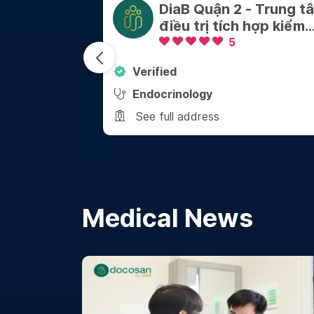
Nhi Đồng
DiaB Quận 2 - Trung t
ánh Tên Lửa
điều trị tích hợp kiểm
soát Cân nặng - Bệnh
5
mãn tính
Verified
Endocrinology
See full address
Medical News