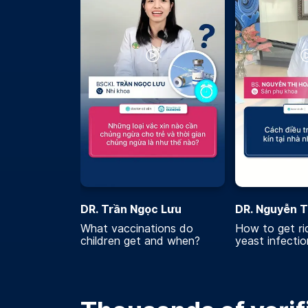
DR. Trần Ngọc Lưu
DR. Nguyễn T
What vaccinations do
How to get rid
children get and when?
yeast infecti