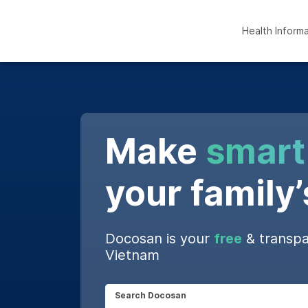
Health Inform
Make
smart
your family’
Docosan is your
free
& transpa
Vietnam
Search Docosan