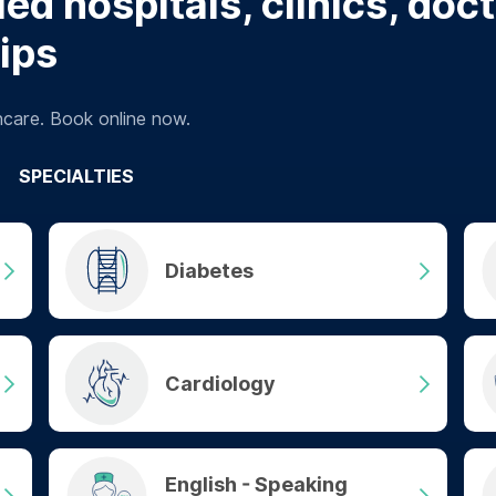
ed hospitals, clinics, doc
tips
hcare. Book online now.
SPECIALTIES
Diabetes
Cardiology
English - Speaking