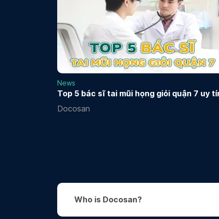
News
Top 5 bác sĩ tai mũi họng giỏi quận 7 uy tí
Docosan
Who is Docosan?