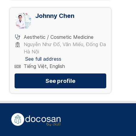
Johnny Chen
Aesthetic / Cosmetic Medicine
Nguyễn Như Đổ, Văn Miếu, Đống Đa
Hà Nội
See full address
Tiếng Việt, English
See profile