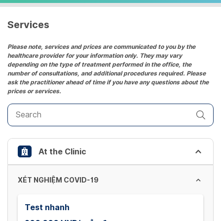
a
date.
Services
Press
the
Please note, services and prices are communicated to you by the
healthcare provider for your information only. They may vary
question
depending on the type of treatment performed in the office, the
mark
number of consultations, and additional procedures required. Please
key
ask the practitioner ahead of time if you have any questions about the
prices or services.
to
get
the
keyboard
shortcuts
At the Clinic
for
changing
dates.
XÉT NGHIỆM COVID-19
Test nhanh