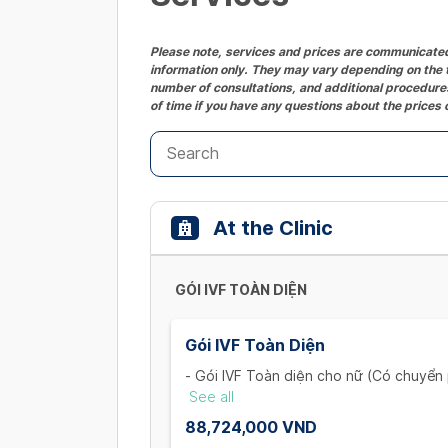
Please note, services and prices are communicated 
information only. They may vary depending on the t
number of consultations, and additional procedures
of time if you have any questions about the prices 
At the Clinic
GÓI IVF TOÀN DIỆN
Gói IVF Toàn Diện
- Gói IVF Toàn diện cho nữ (Có chuyển 
+ Khám và xét nghiệm ban đầu cho vợ:
See all
đạo, trọn bộ xét nghiệm máu (1 Lần)
88,724,000 VND
+ Thăm khám và theo dõi nang noãn: K