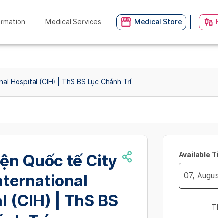
ormation
Medical Services
Medical Store
nal Hospital (CIH) | ThS BS Lục Chánh Trí
Available 
ện Quốc tế City
International
Navigate
l (CIH) | ThS BS
forward
T
to