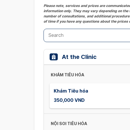
Please note, services and prices are communicated 
information only. They may vary depending on the t
number of consultations, and additional procedures
of time if you have any questions about the prices 
At the Clinic
KHÁM TIÊU HÓA
Khám Tiêu hóa
350,000 VND
NỘI SOI TIÊU HÓA