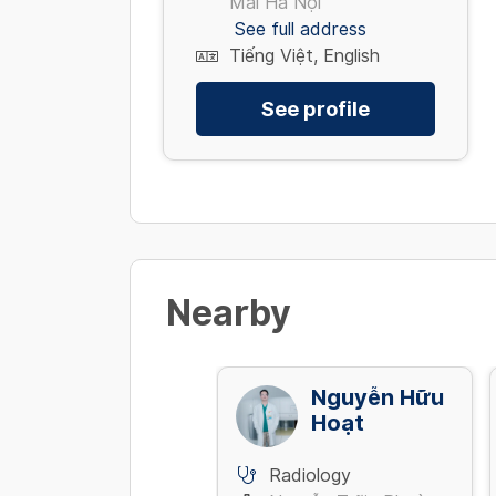
Mai Hà Nội
See full address
Tiếng Việt, English
See profile
Nearby
Trần Văn
Nguyễn Hữu
Kiển
Hoạt
Radiology
Radiology