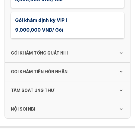
Gói khám định kỳ VIP I
9,000,000 VND/ Gói
GÓI KHÁM TỔNG QUÁT NHI
GÓI KHÁM TIỀN HÔN NHÂN
Gói khám tổng quát cho Nhi 1
1,100,000 VND/ Gói
TẦM SOÁT UNG THƯ
Gói khám tiền hôn nhân cho Nữ
3,000,000 VND/ Gói
Gói khám tổng quát cho Nhi 2
NỘI SOI NBI
Tầm soát ung thư tổng thể - Nam
2,000,000 VND/ Gói
15,200,000 VND/ Gói
Gói khám tiền hôn nhân cho Nam
Nội soi dạ dày NBI
3,300,000 VND/ Gói