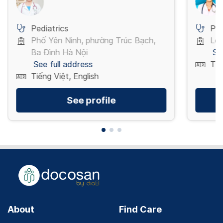
Pediatrics
Ped
Phố Yên Ninh, phường Trúc Bạch,
Lê 
Ba Đình Hà Nội
Se
See full address
Tiế
Tiếng Việt, English
See profile
About
Find Care