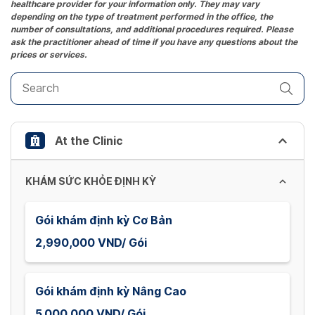
healthcare provider for your information only. They may vary
question
depending on the type of treatment performed in the office, the
mark
number of consultations, and additional procedures required. Please
key
ask the practitioner ahead of time if you have any questions about the
prices or services.
to
get
the
keyboard
shortcuts
At the Clinic
for
changing
dates.
KHÁM SỨC KHỎE ĐỊNH KỲ
Gói khám định kỳ Cơ Bản
2,990,000 VND/ Gói
Gói khám định kỳ Nâng Cao
5,000,000 VND/ Gói