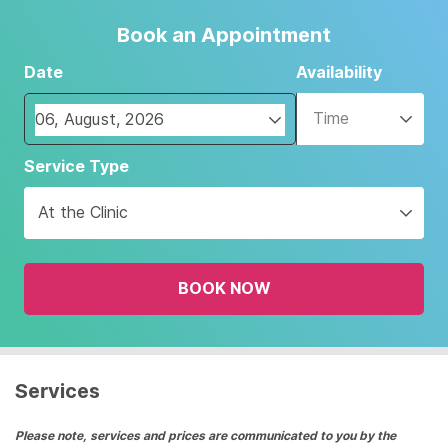
Book an Appointment
Date
Availability
Time
Navigate
Service Type
forward
to
At the Clinic
interact
with
the
BOOK NOW
calendar
and
select
a
date.
Services
Press
the
Please note, services and prices are communicated to you by the