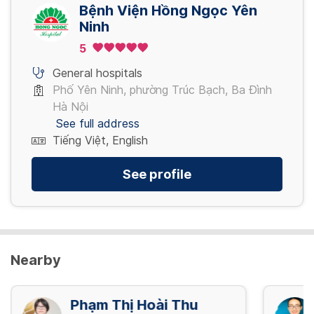
4,080,000 VND/ Gói
Bệnh Viện Hồng Ngọc Yên
Ninh
5
Nội soi tiêu hóa NBI mê (đã bao gồm thụt
tháo)
General hospitals
5,280,000 VND/ Gói
Phố Yên Ninh, phường Trúc Bạch, Ba Đình
Hà Nội
See full address
Tiếng Việt, English
See profile
Nearby
Phạm Thị Hoài Thu