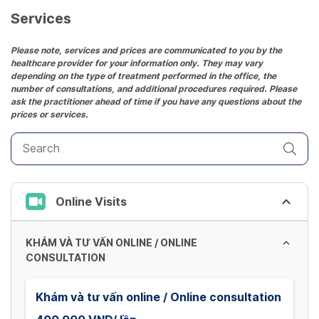
date.
Services
Press
the
Please note, services and prices are communicated to you by the
healthcare provider for your information only. They may vary
question
depending on the type of treatment performed in the office, the
mark
number of consultations, and additional procedures required. Please
key
ask the practitioner ahead of time if you have any questions about the
prices or services.
to
get
the
keyboard
shortcuts
Online Visits
for
changing
dates.
KHÁM VÀ TƯ VẤN ONLINE / ONLINE
CONSULTATION
Khám và tư vấn online / Online consultation