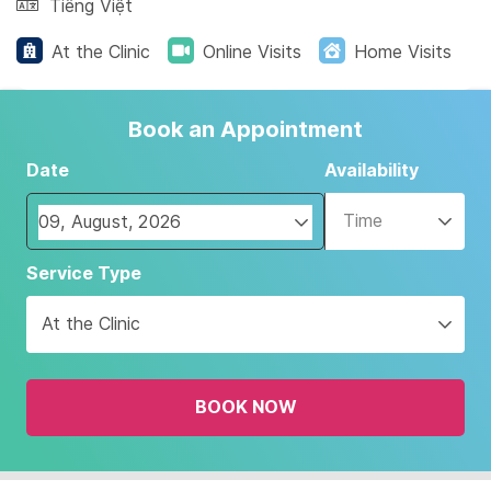
Tiếng Việt
At the Clinic
Online Visits
Home Visits
Book an Appointment
Date
Availability
Time
Navigate
Service Type
forward
to
At the Clinic
interact
with
the
BOOK NOW
calendar
and
select
a