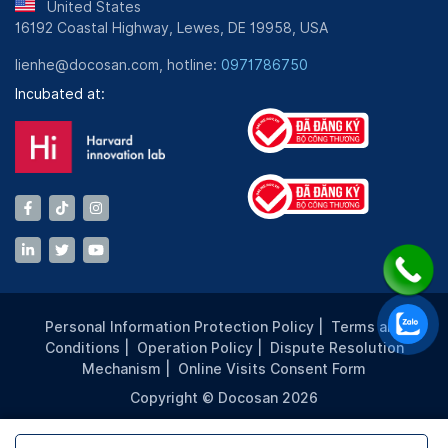
View more
United States
HIV
16192 Coastal Highway, Lewes, DE 19958, USA
View more
Xét nghiệm RT PCR Covid 19 (Mẫu đơn) /
View more
290,000 VND
lienhe@docosan.com, hotline:
0971786750
PCR Covid 19 Test (Single sample)
Incubated at:
3,600,000 VND
View more
View more
Personal Information Protection Policy
|
Terms and
Conditions
|
Operation Policy
|
Dispute Resolution
Mechanism
|
Online Visits Consent Form
Copyright © Docosan 2026