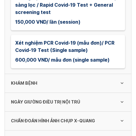
sàng lọc / Rapid Covid-19 Test + General
screening test
150,000 VND/ lần (session)
Xét nghiệm PCR Covid-19 (mẫu đơn)/ PCR
Covid-19 Test (Single sample)
600,000 VND/ mẫu đơn (single sample)
KHÁM BỆNH
NGÀY GIƯỜNG ĐIỀU TRỊ NỘI TRÚ
Khám Nhi / Pediatric Consultation Fee
150,000 VND
CHẨN ĐOÁN HÌNH ẢNH CHỤP X-QUANG
Giường Ngoại khoa loại 4 Hạng III - Khoa Tai
- Mũi - Họng