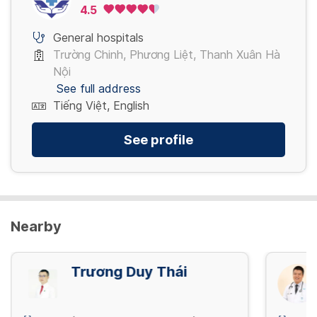
View more
4.5
View more
General hospitals
Trường Chinh, Phương Liệt, Thanh Xuân Hà
Nội
See full address
Tiếng Việt, English
See profile
Nearby
Trương Duy Thái