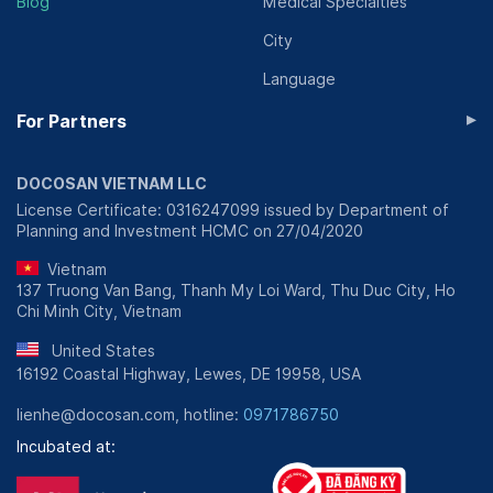
Blog
Medical Specialties
City
Language
▸
For Partners
DOCOSAN VIETNAM LLC
License Certificate: 0316247099 issued by Department of
Planning and Investment HCMC on 27/04/2020
Vietnam
137 Truong Van Bang, Thanh My Loi Ward, Thu Duc City, Ho
Chi Minh City, Vietnam
United States
16192 Coastal Highway, Lewes, DE 19958, USA
lienhe@docosan.com, hotline:
0971786750
Incubated at: