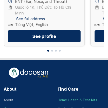
ENT (Ear, Nose, and Throat)
ENT
Quốc lộ 1K, Thủ Đức Tp Hồ Chí
Đườ
Minh
Tân
See full address
Se
Tiếng Việt, English
Tiế
See profile
About
Find Care
About
Home Health & Test Kits