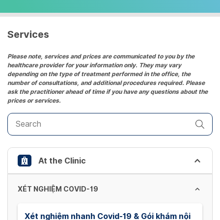
select
a
date.
Services
Press
the
Please note, services and prices are communicated to you by the
healthcare provider for your information only. They may vary
question
depending on the type of treatment performed in the office, the
mark
number of consultations, and additional procedures required. Please
key
ask the practitioner ahead of time if you have any questions about the
prices or services.
to
get
the
keyboard
shortcuts
At the Clinic
for
changing
dates.
XÉT NGHIỆM COVID-19
Xét nghiệm nhanh Covid-19 & Gói khám nội