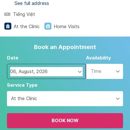
See full address
Tiếng Việt
At the Clinic
Home Visits
Book an Appointment
Date
Availability
Time
Navigate
Service Type
forward
to
At the Clinic
interact
with
the
BOOK NOW
calendar
and