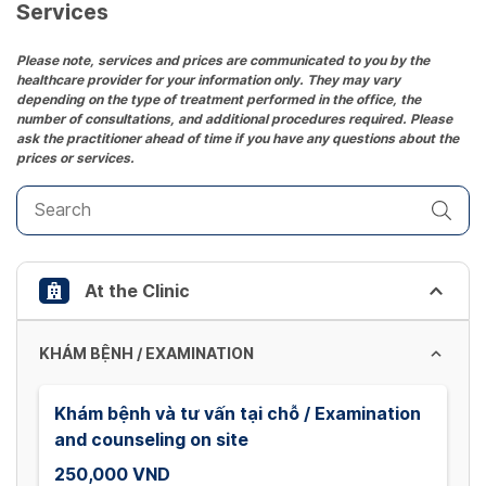
date.
Services
Press
the
Please note, services and prices are communicated to you by the
healthcare provider for your information only. They may vary
question
depending on the type of treatment performed in the office, the
mark
number of consultations, and additional procedures required. Please
key
ask the practitioner ahead of time if you have any questions about the
prices or services.
to
get
the
keyboard
shortcuts
At the Clinic
for
changing
dates.
KHÁM BỆNH / EXAMINATION
Khám bệnh và tư vấn tại chỗ / Examination
and counseling on site
250,000 VND