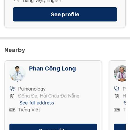
Tiếng Việt, English
See profile
Nearby
Phan Công Long
Pulmonology
Pu
Đống Đa, Hải Châu Đà Nẵng
Hồn
See full address
Se
Tiếng Việt
Tiế