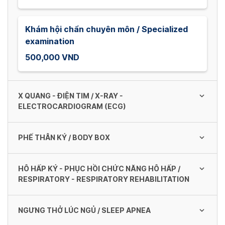
Khám hội chẩn chuyên môn / Specialized
examination
500,000 VND
X QUANG - ĐIỆN TIM / X-RAY -
ELECTROCARDIOGRAM (ECG)
PHẾ THÂN KÝ / BODY BOX
X quang phổi (thẳng) / Lung x-ray (straight)
150,000 VND
HÔ HẤP KÝ - PHỤC HỒI CHỨC NĂNG HÔ HẤP /
Phế thân ký
RESPIRATORY - RESPIRATORY REHABILITATION
700,000 VND
X quang phổi (nghiêng) / Lung X-ray
(sideway)
NGƯNG THỞ LÚC NGỦ / SLEEP APNEA
Hô hấp ký + test giãn phế quản / Spirometry
150,000 VND