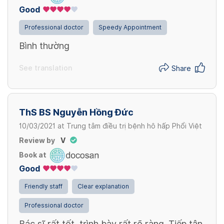
50,000 VND
Good
Professional doctor
Speedy Appointment
Điều trị cấp cứu / Emergency treatment
Bình thường
100,000 VND
See translation
Share
ThS BS Nguyễn Hồng Đức
10/03/2021
at
Trung tâm điều trị bệnh hô hấp Phổi Việt
Review by
V
Book at
Good
Friendly staff
Clear explanation
Professional doctor
Bác sĩ rất tốt, trình bày rất rõ ràng. Tiếp tân