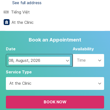
See full address
Tiếng Việt
At the Clinic
Book an Appointment
Date
Availability
Time
Navigate
Service Type
forward
to
At the Clinic
interact
with
the
BOOK NOW
calendar
and