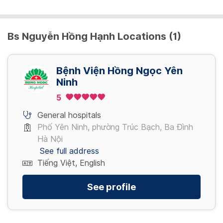
3,200,000 VND/ Gói
Bs Nguyễn Hồng Hạnh Locations (1)
Nội soi tiêu hóa NBI (đã bao gồm thụt tháo)
4,080,000 VND/ Gói
Bệnh Viện Hồng Ngọc Yên
Ninh
5
Nội soi tiêu hóa NBI mê (đã bao gồm thụt
tháo)
General hospitals
5,280,000 VND/ Gói
Phố Yên Ninh, phường Trúc Bạch, Ba Đình
Hà Nội
See full address
Tiếng Việt, English
See profile