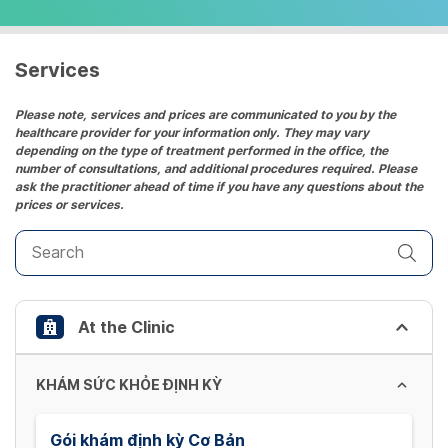
select
a
date.
Services
Press
the
Please note, services and prices are communicated to you by the
healthcare provider for your information only. They may vary
question
depending on the type of treatment performed in the office, the
mark
number of consultations, and additional procedures required. Please
key
ask the practitioner ahead of time if you have any questions about the
prices or services.
to
get
the
keyboard
shortcuts
At the Clinic
for
changing
dates.
KHÁM SỨC KHỎE ĐỊNH KỲ
Gói khám định kỳ Cơ Bản