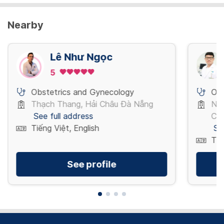
Nearby
Lê Như Ngọc
5
Obstetrics and Gynecology
Obs
Thạch Thang, Hải Châu Đà Nẵng
Ng
See full address
Chí
Tiếng Việt, English
Se
Tiế
See profile