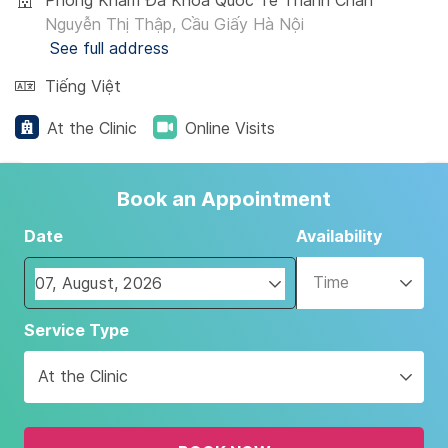
Phòng Khám Đa Khoa Quốc Tế Thanh Chân
Nguyễn Thị Thập, Cầu Giấy Hà Nội
See full address
Tiếng Việt
At the Clinic
Online Visits
Book an Appointment
Date
Availability
Time
Navigate
Service Type
forward
to
At the Clinic
interact
with
the