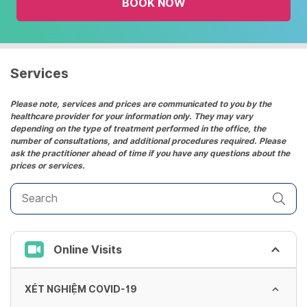
BOOK NOW
calendar
and
select
a
date.
Services
Press
the
Please note, services and prices are communicated to you by the
healthcare provider for your information only. They may vary
question
depending on the type of treatment performed in the office, the
mark
number of consultations, and additional procedures required. Please
key
ask the practitioner ahead of time if you have any questions about the
prices or services.
to
get
the
keyboard
shortcuts
Online Visits
for
changing
dates.
XÉT NGHIỆM COVID-19