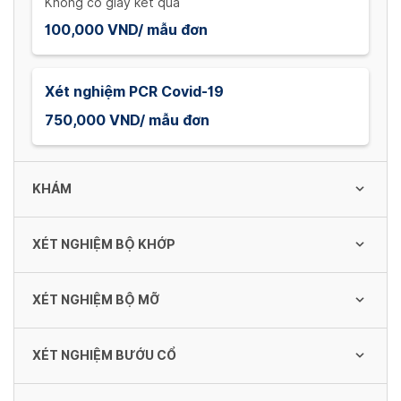
Không có giấy kết quả
100,000 VND/ mẫu đơn
Xét nghiệm PCR Covid-19
750,000 VND/ mẫu đơn
KHÁM
XÉT NGHIỆM BỘ KHỚP
Khám bệnh
70,000 VND/ lần
XÉT NGHIỆM BỘ MỠ
Xét nghiệm RF
80,000 VND/ lần
Khám thai
XÉT NGHIỆM BƯỚU CỔ
Xét nghiệm Tryglyceride
80,000 VND/ lần
30,000 VND/ lần