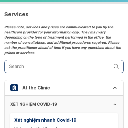
a
date.
Services
Press
the
Please note, services and prices are communicated to you by the
healthcare provider for your information only. They may vary
question
depending on the type of treatment performed in the office, the
mark
number of consultations, and additional procedures required. Please
key
ask the practitioner ahead of time if you have any questions about the
prices or services.
to
get
the
keyboard
shortcuts
At the Clinic
for
changing
dates.
XÉT NGHIỆM COVID-19
Xét nghiệm nhanh Covid-19