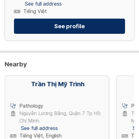
700,000 VND/ lần
See full address
Tiếng Việt
Vật lý trị liệu Laser trị liệu
View more
50,000 VND/ lần
See profile
View more
Nearby
Trần Thị Mỹ Trình
Pathology
Pa
Nguyễn Lương Bằng, Quận 7 Tp Hồ
Trầ
Chí Minh
Mi
See full address
Se
Tiếng Việt, English
Tiế