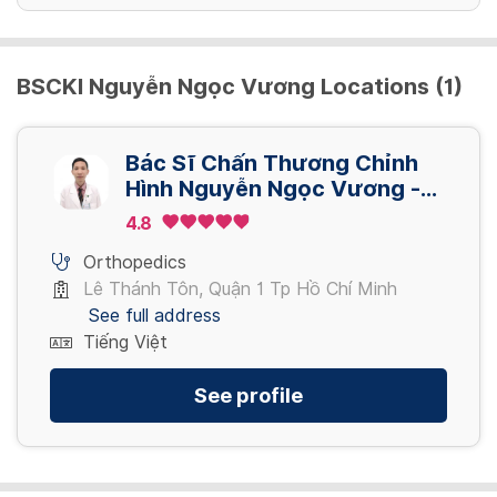
BSCKI Nguyễn Ngọc Vương Locations (1)
Bác Sĩ Chấn Thương Chỉnh
Hình Nguyễn Ngọc Vương -
Khám Online
4.8
Orthopedics
Lê Thánh Tôn, Quận 1 Tp Hồ Chí Minh
See full address
Tiếng Việt
See profile