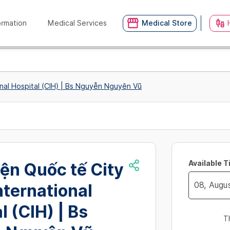
ormation
Medical Services
Medical Store
onal Hospital (CIH) | Bs Nguyễn Nguyên Vũ
Available 
ện Quốc tế City
International
Navigate
l (CIH) | Bs
forward
T
to