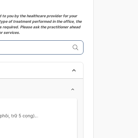
changing
dates.
to you by the healthcare provider for your
ype of treatment performed in the office, the
 required. Please ask the practitioner ahead
or services.
phôi, trữ 5 cọng)
 Khám hiếm muộn, siêu âm ngã âm
hám hiếm muộn, Siêu âm ngã âm