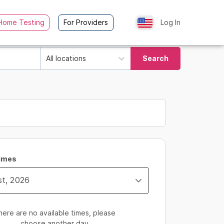
Home Testing
For Providers
Log In
All locations
Search
Times
here are no available times, please
choose another day