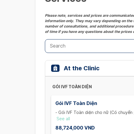
Please note, services and prices are communicated 
information only. They may vary depending on the t
number of consultations, and additional procedures
of time if you have any questions about the prices 
At the Clinic
GÓI IVF TOÀN DIỆN
Gói IVF Toàn Diện
- Gói IVF Toàn diện cho nữ (Có chuyển 
+ Khám và xét nghiệm ban đầu cho vợ:
See all
đạo, trọn bộ xét nghiệm máu (1 Lần)
88,724,000 VND
+ Thăm khám và theo dõi nang noãn: K