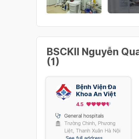
BSCKII Nguyễn Qua
(1)
Bệnh Viện Đa
Khoa An Việt
4.5
General hospitals
Trường Chinh, Phương
Liệt, Thanh Xuân Hà Nội
See full address