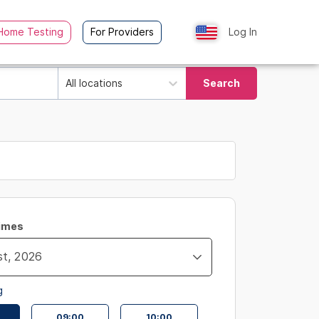
Home Testing
For Providers
Log In
All locations
Search
Times
g
09:00
10:00