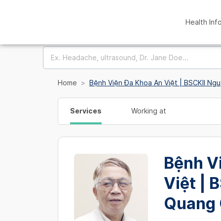
Health Inf
Home
Bệnh Viện Đa Khoa An Việt | BSCKII N
Services
Working at
Bệnh V
Việt | 
Quang