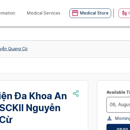
ormation
Medical Services
Medical Store
guyễn Quang Cừ
Available 
iện Đa Khoa An
BSCKII Nguyễn
Navigate
 Cừ
Mornin
forward
to
08:00