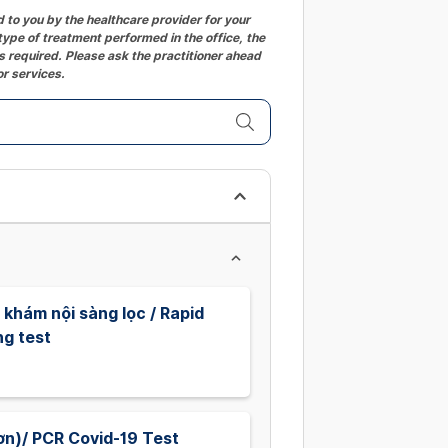
changing
to you by the healthcare provider for your
ype of treatment performed in the office, the
dates.
 required. Please ask the practitioner ahead
or services.
khám nội sàng lọc / Rapid
ng test
ơn)/ PCR Covid-19 Test