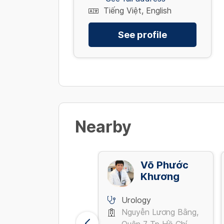
Tiếng Việt, English
See profile
Nearby
Nguyễn
Võ Phước
Quang Cừ
Khương
Urology
Urology
Trường Chinh, Phương
Nguyễn Lương Bằng,