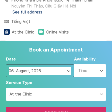
Phòng Khám Đa Khoa Quốc Tế Thanh Chân
Nguyễn Thị Thập, Cầu Giấy Hà Nội
See full address
Tiếng Việt
At the Clinic
Online Visits
Book an Appointment
Date
Availability
Time
Navigate
Service Type
forward
to
At the Clinic
interact
with
the