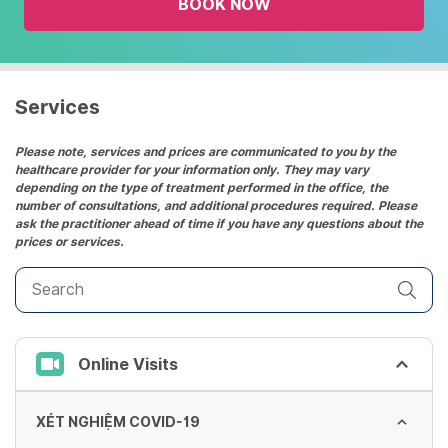
BOOK NOW
calendar
and
select
a
date.
Services
Press
the
Please note, services and prices are communicated to you by the
healthcare provider for your information only. They may vary
question
depending on the type of treatment performed in the office, the
mark
number of consultations, and additional procedures required. Please
key
ask the practitioner ahead of time if you have any questions about the
prices or services.
to
get
the
keyboard
shortcuts
Online Visits
for
changing
dates.
XÉT NGHIỆM COVID-19