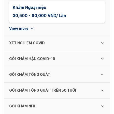
Khám Ngoại niệu
30,500 - 60,000 VND/ Lần
View more
XÉT NGHIỆM COVID
GÓI KHÁM HẬU COVID-19
Xét nghiệm nhanh (mẫu đơn)
290,000 VND/ lần
GÓI KHÁM TỔNG QUÁT
Gói khám sức khỏe hậu Covid-19 cơ bản
2,690,000 VND/ gói
Xét nghiệm PCR (Mẫu đơn)
GÓI KHÁM TỔNG QUÁT TRÊN 50 TUỔI
Gói Khám Sức Khỏe Tổng Quát Dành Cho
1,200,000 VND/ lần
Nam (cơ bản)
Gói khám sức khỏe hậu Covid-19 nâng cao
GÓI KHÁM NHI
1,290,000 VND/ gói
Gói Khám Sức Khỏe Cha Và Ông Trên 50
4,190,000 VND/ gói