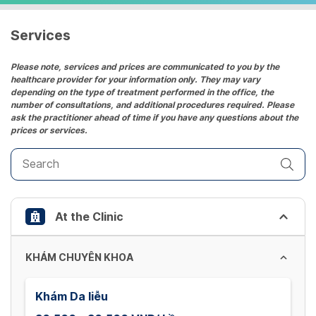
a
date.
Services
Press
the
Please note, services and prices are communicated to you by the
healthcare provider for your information only. They may vary
question
depending on the type of treatment performed in the office, the
mark
number of consultations, and additional procedures required. Please
key
ask the practitioner ahead of time if you have any questions about the
prices or services.
to
get
the
keyboard
shortcuts
At the Clinic
for
changing
dates.
KHÁM CHUYÊN KHOA
Khám Da liễu