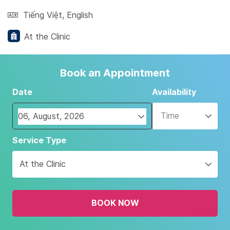
Tiếng Việt
,
English
At the Clinic
Book an Appointment
Date
Availability
Time
Navigate
Service Type
forward
to
At the Clinic
interact
with
the
BOOK NOW
calendar
and
select