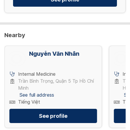
View more
Nearby
Nguyễn Văn Nhân
Internal Medicine
Int
Trần Bình Trọng, Quận 5 Tp Hồ Chí
Trư
Minh
Hồ 
See full address
Se
Tiếng Việt
Tiế
See profile