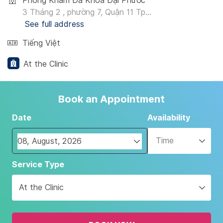
Phòng Khám Đa Khoa Đại Phước
3 Tháng 2 , phường 7, Quận 11 Tp...
See full address
Tiếng Việt
At the Clinic
Book an Appointment
Date
Availability
Time
Navigate
Service Type
forward
to
At the Clinic
interact
with
the