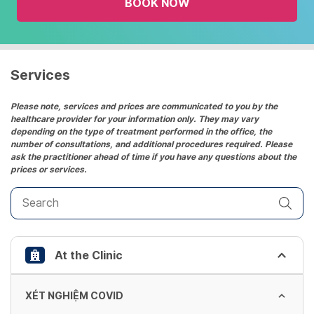
BOOK NOW
calendar
and
select
a
date.
Services
Press
the
Please note, services and prices are communicated to you by the
healthcare provider for your information only. They may vary
question
depending on the type of treatment performed in the office, the
mark
number of consultations, and additional procedures required. Please
key
ask the practitioner ahead of time if you have any questions about the
prices or services.
to
get
the
keyboard
shortcuts
At the Clinic
for
changing
dates.
XÉT NGHIỆM COVID