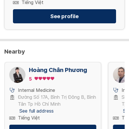
Tiếng Việt
See profile
Nearby
Hoàng Chân Phương
5
Internal Medicine
Int
Đường Số 17A, Bình Trị Đông B, Bình
Sư 
Tân Tp Hồ Chí Minh
Tp 
See full address
Se
Tiếng Việt
Tiế