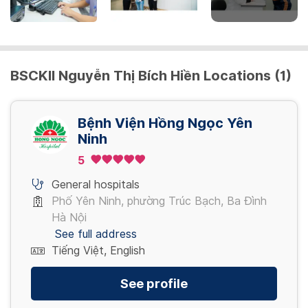
Nội soi đại tràng NBI mê (đã bao gồm thụt
tháo)
3,200,000 VND/ Gói
BSCKII Nguyễn Thị Bích Hiền Locations (1)
Nội soi tiêu hóa NBI (đã bao gồm thụt tháo)
4,080,000 VND/ Gói
Bệnh Viện Hồng Ngọc Yên
Ninh
5
Nội soi tiêu hóa NBI mê (đã bao gồm thụt
tháo)
General hospitals
5,280,000 VND/ Gói
Phố Yên Ninh, phường Trúc Bạch, Ba Đình
Hà Nội
See full address
Tiếng Việt, English
See profile