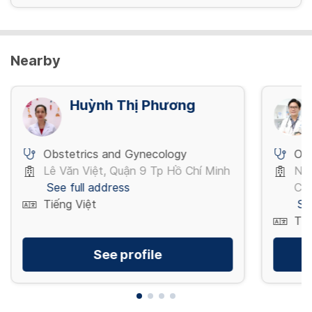
Nearby
Huỳnh Thị Phương
Obstetrics and Gynecology
Obs
Lê Văn Việt, Quận 9 Tp Hồ Chí Minh
Ng
See full address
Chí
Tiếng Việt
Se
Tiế
See profile