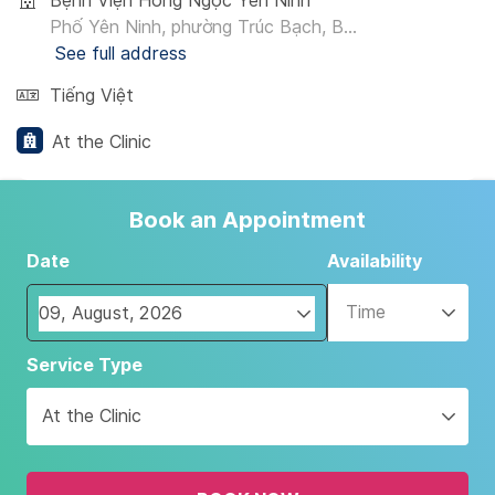
Bệnh Viện Hồng Ngọc Yên Ninh
Phố Yên Ninh, phường Trúc Bạch, B...
See full address
Tiếng Việt
At the Clinic
Book an Appointment
Date
Availability
Time
Navigate
Service Type
forward
to
At the Clinic
interact
with
the