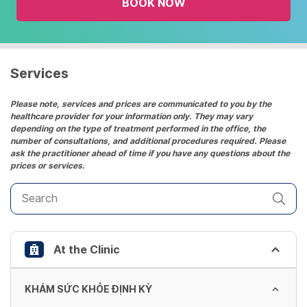
BOOK NOW
calendar
and
select
a
date.
Services
Press
the
Please note, services and prices are communicated to you by the
healthcare provider for your information only. They may vary
question
depending on the type of treatment performed in the office, the
mark
number of consultations, and additional procedures required. Please
key
ask the practitioner ahead of time if you have any questions about the
prices or services.
to
get
the
keyboard
shortcuts
At the Clinic
for
changing
dates.
KHÁM SỨC KHỎE ĐỊNH KỲ