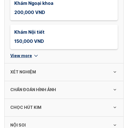
Khám Ngoại khoa
200,000 VND
Khám Nội tiết
150,000 VND
View more
XÉT NGHIỆM
CHẨN ĐOÁN HÌNH ẢNH
TPT TB máu ngoại vi bằng máy đếm tự
động (18 TS)
CHỌC HÚT KIM
130,000 VND
Chụp CT Scanner 64 dãy đến 128 dãy sọ
não không thuốc cản quang
NỘI SOI
1,700,000 VND