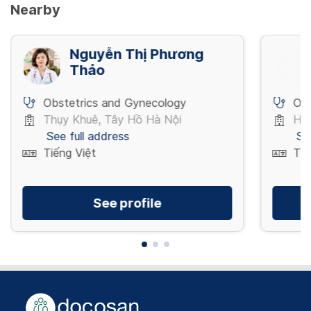
Nearby
Nguyễn Thị Phương
Thảo
Obstetrics and Gynecology
Obs
Thụy Khuê, Tây Hồ Hà Nội
Hòa
See full address
Se
Tiếng Việt
Tiế
See profile