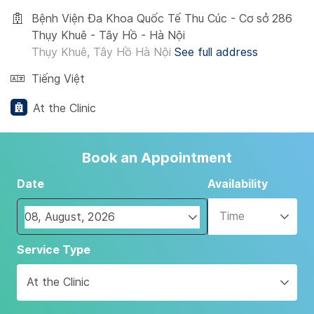
Bệnh Viện Đa Khoa Quốc Tế Thu Cúc - Cơ sở 286
Thụy Khuê - Tây Hồ - Hà Nội
Thụy Khuê, Tây Hồ Hà Nội
See full address
Tiếng Việt
At the Clinic
Book an Appointment
Date
Availability
Time
Navigate
Service Type
forward
to
At the Clinic
interact
with