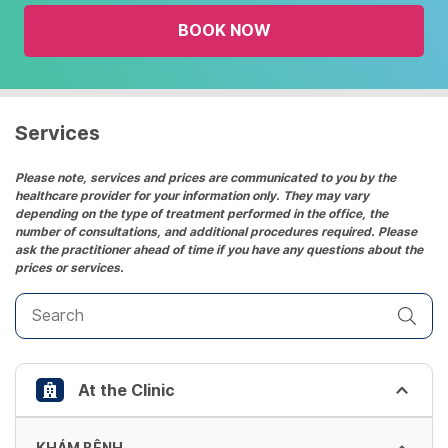
the
BOOK NOW
calendar
and
select
a
date.
Services
Press
the
Please note, services and prices are communicated to you by the
healthcare provider for your information only. They may vary
question
depending on the type of treatment performed in the office, the
mark
number of consultations, and additional procedures required. Please
key
ask the practitioner ahead of time if you have any questions about the
prices or services.
to
get
the
keyboard
shortcuts
At the Clinic
for
changing
dates.