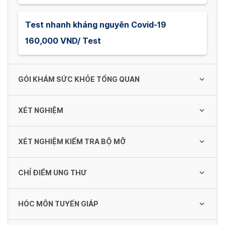
Test nhanh kháng nguyên Covid-19
160,000 VND/ Test
GÓI KHÁM SỨC KHỎE TỔNG QUAN
XÉT NGHIỆM
Khám tổng quan
150,000 VND/ Lần
XÉT NGHIỆM KIỂM TRA BỘ MỠ
Kiểm tra tiểu đường
169,000 VND/ Lần
Chuẩn đoán hình ảnh
CHỈ ĐIỂM UNG THƯ
Cholesterol có lợi
102,000 VND/ Lần
41,000 VND/ Lần
Kiểm tra gout
HÓC MÔN TUYẾN GIÁP
Chỉ điểm ung thư đường tiêu hóa
41,000 VND/ Lần
Nước tiểu toàn phần