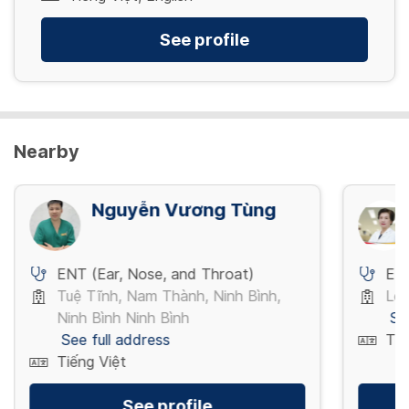
220,000 VND/ Lần
See profile
View more
Nearby
Nguyễn Vương Tùng
ENT (Ear, Nose, and Throat)
ENT
Tuệ Tĩnh, Nam Thành, Ninh Bình,
Lê 
Ninh Bình Ninh Bình
Se
See full address
Tiế
Tiếng Việt
See profile