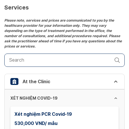
date.
Services
Press
the
Please note, services and prices are communicated to you by the
healthcare provider for your information only. They may vary
question
depending on the type of treatment performed in the office, the
mark
number of consultations, and additional procedures required. Please
key
ask the practitioner ahead of time if you have any questions about the
prices or services.
to
get
the
keyboard
shortcuts
At the Clinic
for
changing
dates.
XÉT NGHIỆM COVID-19
Xét nghiệm PCR Covid-19
530,000 VND/ mẫu