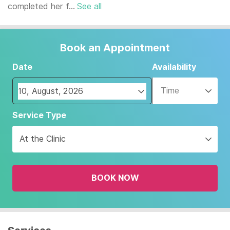
completed her f...
See all
Book an Appointment
Date
Availability
Time
Navigate
Service Type
forward
to
At the Clinic
interact
with
the
BOOK NOW
calendar
and
select
a
date.