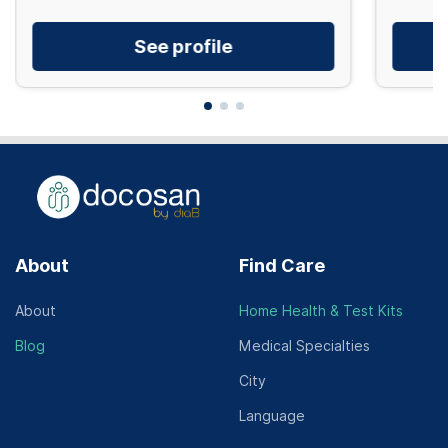
See profile
About
Find Care
About
Home Health & Test Kits
Blog
Medical Specialties
City
Language