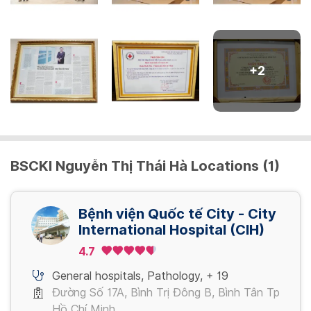
- Siêu âm tim (Echocardiogram)
- Siêu âm Bụng
- Siêu âm tuyến giáp
- CT ngực - không tiêm thuốc tương phản
+
2
- Khám sản phụ khoa
- Pap's smear-Thin prep
- HPV định type,PCR-ELSA
- Soi tươi dịch âm đạo
- Siêu âm vú
- Máu ẩn trong phân, test nhanh
BSCKI Nguyễn Thị Thái Hà Locations (1)
Bệnh viện Quốc tế City - City
International Hospital (CIH)
4.7
General hospitals
,
Pathology
,
+ 19
Đường Số 17A, Bình Trị Đông B, Bình Tân Tp
Hồ Chí Minh