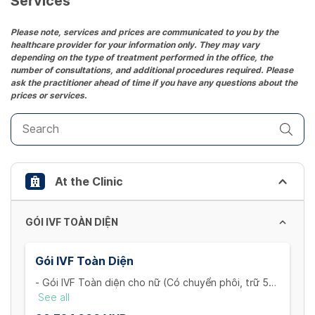
Services
Press
the
Please note, services and prices are communicated to you by the
healthcare provider for your information only. They may vary
question
depending on the type of treatment performed in the office, the
mark
number of consultations, and additional procedures required. Please
key
ask the practitioner ahead of time if you have any questions about the
prices or services.
to
get
the
keyboard
shortcuts
At the Clinic
for
changing
dates.
GÓI IVF TOÀN DIỆN
Gói IVF Toàn Diện
- Gói IVF Toàn diện cho nữ (Có chuyển phôi, trữ 5
cọng)
See all
+ Khám và xét nghiệm ban đầu cho vợ: Khám hiếm