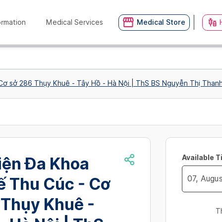
ormation
Medical Services
Medical Store
Cơ sở 286 Thụy Khuê - Tây Hồ - Hà Nội | ThS BS Nguyễn Thị Than
Available 
iện Đa Khoa
ế Thu Cúc - Cơ
Navigate
 Thụy Khuê -
forward
T
to