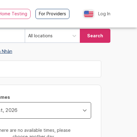
Home Testing
For Providers
Log In
All locations
Search
h Nhàn
Times
here are no available times, please
choose another day