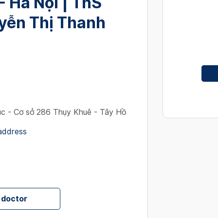
- Hà Nội | ThS
interact
with
yễn Thị Thanh
the
calendar
and
select
a
date.
Press
the
c - Cơ sở 286 Thụy Khuê - Tây Hồ
question
 address
mark
key
to
get
the
keyboard
 doctor
shortcut
for