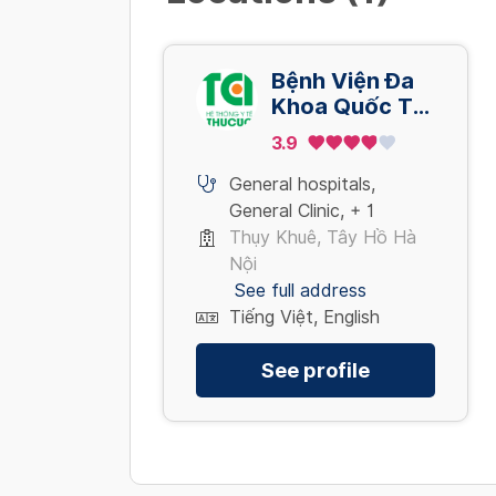
Bệnh Viện Đa
Khoa Quốc Tế
Thu Cúc - Cơ
3.9
sở 286 Thụy
Khuê - Tây Hồ
General hospitals
,
- Hà Nội
General Clinic
,
+ 1
Thụy Khuê, Tây Hồ Hà
Nội
See full address
Tiếng Việt, English
See profile