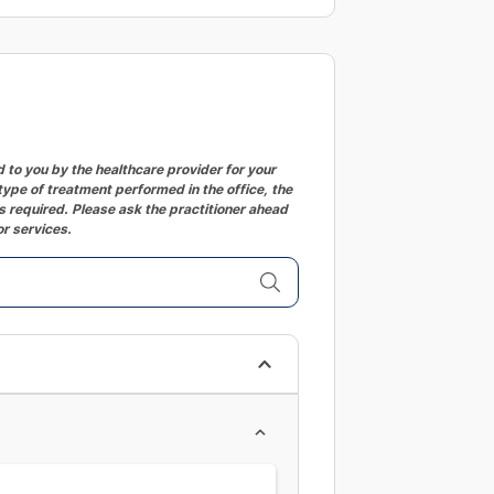
changing
dates.
to you by the healthcare provider for your
ype of treatment performed in the office, the
 required. Please ask the practitioner ahead
or services.