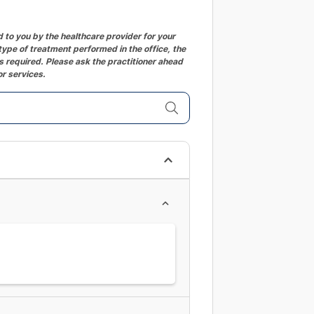
changing
dates.
to you by the healthcare provider for your
ype of treatment performed in the office, the
 required. Please ask the practitioner ahead
or services.