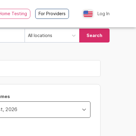
Home Testing
For Providers
Log In
All locations
Search
Times
ity_time