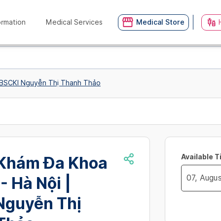
ormation
Medical Services
Medical Store
 BSCKI Nguyễn Thị Thanh Thảo
Available 
Khám Đa Khoa
- Hà Nội |
Navigate
Nguyễn Thị
no_availibil
forward
to