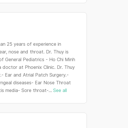
changing
dates.
an 25 years of experience in
ear, nose and throat. Dr. Thuy is
f General Pediatrics - Ho Chi Minh
a doctor at Phoenix Clinic. Dr. Thuy
y.- Ear and Atrial Patch Surgery.-
yngeal diseases- Ear Nose Throat
is media- Sore throat-...
See all