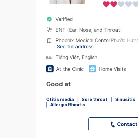
Verified
ENT (Ear, Nose, and Throat)
Phoenix Medical Center
Phước Hưng
See full address
Tiếng Việt
,
English
At the Clinic
Home Visits
Good at
Otitis media
Sore throat
Sinusitis
Allergic Rhinitis
Contact