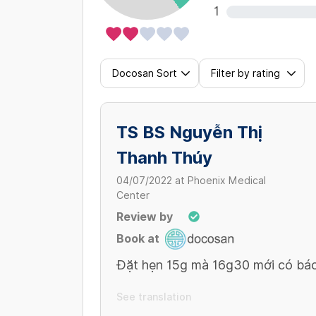
1
Docosan Sort
Filter by rating
TS BS Nguyễn Thị
Thanh Thúy
04/07/2022
at
Phoenix Medical
Center
Review by
Book at
Đặt hẹn 15g mà 16g30 mới có bác
See translation