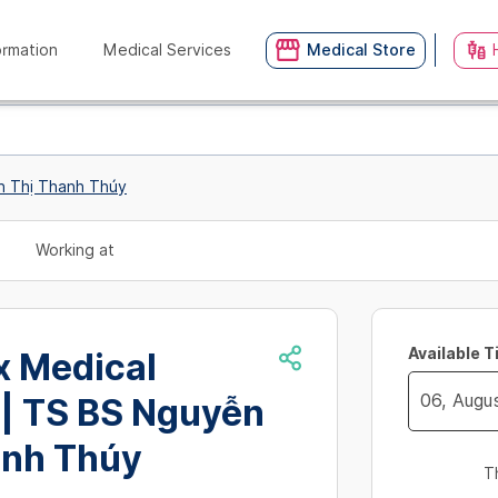
ormation
Medical Services
Medical Store
n Thị Thanh Thúy
Working at
Available 
x Medical
 | TS BS Nguyễn
Navigate
anh Thúy
forward
T
to