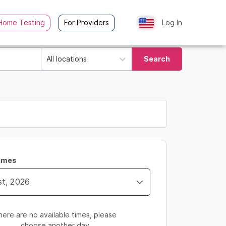
Home Testing
For Providers
Log In
All locations
Search
Times
here are no available times, please
choose another day