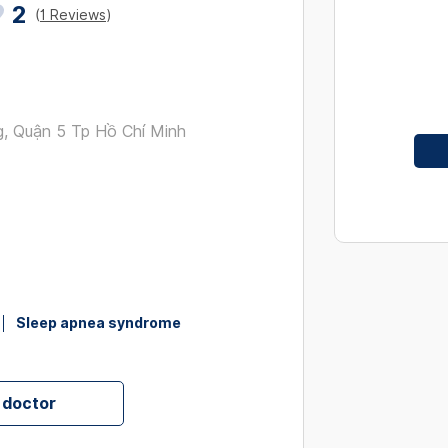
2
interact
(
1 Reviews
)
with
the
calendar
and
, Quận 5 Tp Hồ Chí Minh
select
a
date.
Press
the
question
mark
key
to
Sleep apnea syndrome
get
the
keyboard
 doctor
shortcut
for