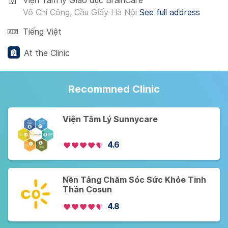
Viện Tâm lý Giáo dục BrainCare
Võ Chí Công, Cầu Giấy Hà Nội
See full address
Tiếng Việt
At the Clinic
Recommned Clinic
Viện Tâm Lý Sunnycare
4.6
Nền Tảng Chăm Sóc Sức Khỏe Tinh
Thần Cosun
4.8