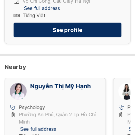
Võ Chí Công, Cầu Giấy Hà Nội
See full address
Tiếng Việt
See profile
Nearby
Nguyễn Thị Mỹ Hạnh
Psychology
Ps
Phường An Phú, Quận 2 Tp Hồ Chí
Phư
Minh
Mi
See full address
Se