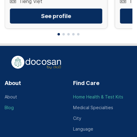
Tiếng Việt
Tiế
See profile
About
Find Care
About
Home Health & Test Kits
Blog
Medical Specialties
City
Language