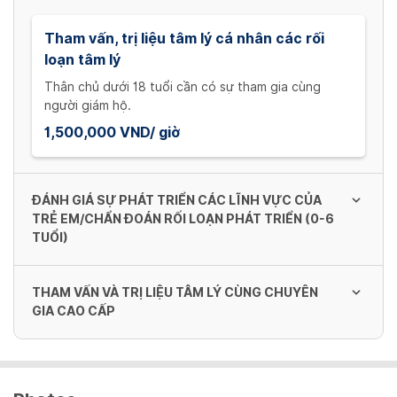
Tham vấn, trị liệu tâm lý cá nhân các rối
loạn tâm lý
Thân chủ dưới 18 tuổi cần có sự tham gia cùng
người giám hộ.
1,500,000 VND/ giờ
ĐÁNH GIÁ SỰ PHÁT TRIỂN CÁC LĨNH VỰC CỦA
TRẺ EM/CHẨN ĐOÁN RỐI LOẠN PHÁT TRIỂN (0-6
TUỔI)
THAM VẤN VÀ TRỊ LIỆU TÂM LÝ CÙNG CHUYÊN
Đánh giá sự phát triển các lĩnh vực của trẻ
GIA CAO CẤP
em/ chẩn đoán
1,500,000 VND/ Lần
Tham vấn, trị liệu tâm lý cá nhân