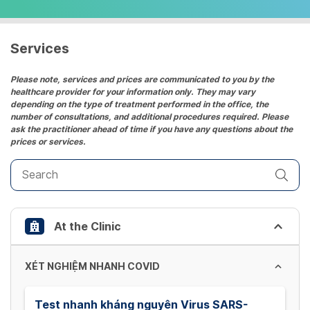
select
a
date.
Services
Press
the
Please note, services and prices are communicated to you by the
healthcare provider for your information only. They may vary
question
depending on the type of treatment performed in the office, the
mark
number of consultations, and additional procedures required. Please
key
ask the practitioner ahead of time if you have any questions about the
prices or services.
to
get
the
keyboard
shortcuts
At the Clinic
for
changing
dates.
XÉT NGHIỆM NHANH COVID
Test nhanh kháng nguyên Virus SARS-