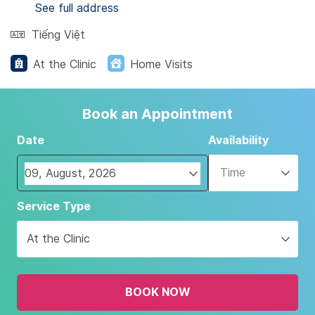
See full address
Tiếng Việt
At the Clinic
Home Visits
Book an Appointment
Date
Availability
Time
Navigate
Service Type
forward
to
At the Clinic
interact
with
the
BOOK NOW
calendar
and