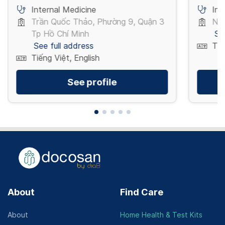
Internal Medicine
Int
Trần Quốc Thảo, Phường 9, Quận 3
Ngu
Tp Hồ Chí Minh
Se
See full address
Tiế
Tiếng Việt, English
See profile
About
Find Care
About
Home Health & Test Kits