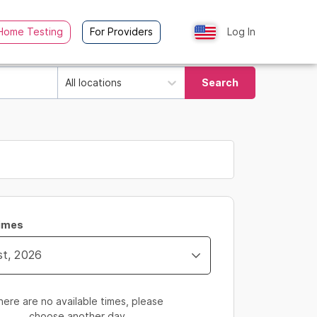
Home Testing
For Providers
Log In
All locations
Search
Times
here are no available times, please
choose another day