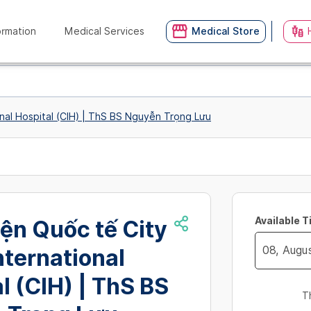
ormation
Medical Services
Medical Store
onal Hospital (CIH) | ThS BS Nguyễn Trọng Lưu
Available 
ện Quốc tế City
International
Navigate
l (CIH) | ThS BS
forward
T
to