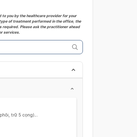
changing
dates.
to you by the healthcare provider for your
ype of treatment performed in the office, the
 required. Please ask the practitioner ahead
or services.
phôi, trữ 5 cọng)
 Khám hiếm muộn, siêu âm ngã âm
hám hiếm muộn, Siêu âm ngã âm