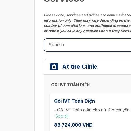
Please note, services and prices are communicated 
information only. They may vary depending on the t
number of consultations, and additional procedures
of time if you have any questions about the prices 
At the Clinic
GÓI IVF TOÀN DIỆN
Gói IVF Toàn Diện
- Gói IVF Toàn diện cho nữ (Có chuyển 
+ Khám và xét nghiệm ban đầu cho vợ:
See all
đạo, trọn bộ xét nghiệm máu (1 Lần)
88,724,000 VND
+ Thăm khám và theo dõi nang noãn: K