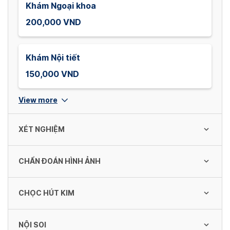
Khám Ngoại khoa
200,000 VND
Khám Nội tiết
150,000 VND
View more
XÉT NGHIỆM
CHẨN ĐOÁN HÌNH ẢNH
TPT TB máu ngoại vi bằng máy đếm tự
động (18 TS)
CHỌC HÚT KIM
130,000 VND
Chụp CT Scanner 64 dãy đến 128 dãy sọ
não không thuốc cản quang
NỘI SOI
1,700,000 VND