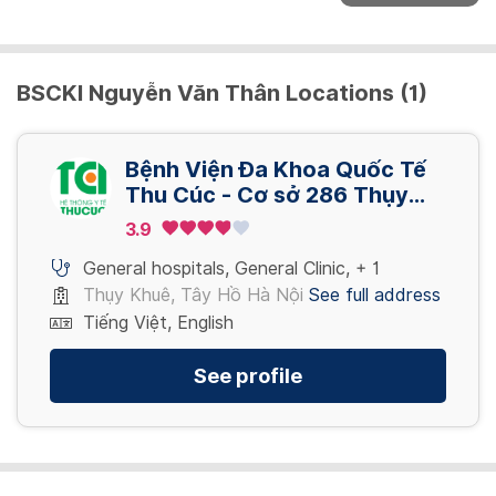
500,000 VND
295,000 VND
Chọc hút kim nhỏ tuyến giáp
Ký sinh trùng/Vi nấm soi tươi dịch âm đạo
600,000 VND
Gói khám – nữ – khám sức khỏe tổng quát
150,000 VND
Nội soi dạ dày ống mềm không sinh thiết_
Siêu âm tổng quát ổ bụng thường
định kỳ – cơ bản
BSCKI Nguyễn Văn Thân Locations (1)
Test HP
295,000 VND
Chọc hút kim nhỏ tuyến vú dưới hướng dẫn
2,200,000 VND
View more
700,000 VND
của siêu âm, chụp vú [03 vị trí]
Bệnh Viện Đa Khoa Quốc Tế
View more
3,400,000 VND
Thu Cúc - Cơ sở 286 Thụy
Gói khám – nam – khám sức khỏe tổng quát
Nội soi dạ dày ống mềm có sinh thiết_ Lấy
Khuê - Tây Hồ - Hà Nội
định kỳ – nâng cao
3.9
View more
mẫu bệnh phẩm XN. Test HP
3,200,000 VND
General hospitals
,
General Clinic
,
+ 1
700,000 VND
Thụy Khuê, Tây Hồ Hà Nội
See full address
Tiếng Việt, English
View more
Gói khám – nam – khám sức khỏe tổng quát
định kỳ – nâng cao – cs2
See profile
4,621,000 VND
View more