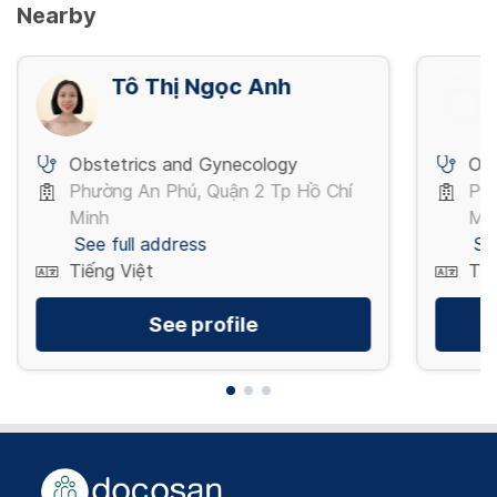
Nearby
Tô Thị Ngọc Anh
Obstetrics and Gynecology
Obs
Phường An Phú, Quận 2 Tp Hồ Chí
Phư
Minh
Mi
See full address
Se
Tiếng Việt
Tiế
See profile