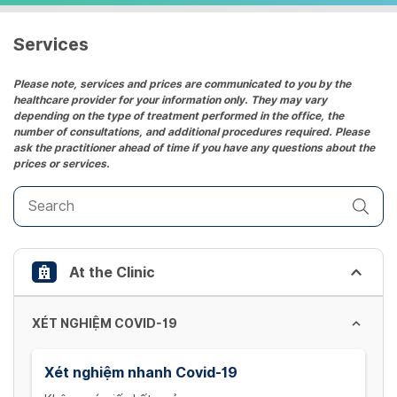
a
date.
Services
Press
the
Please note, services and prices are communicated to you by the
healthcare provider for your information only. They may vary
question
depending on the type of treatment performed in the office, the
mark
number of consultations, and additional procedures required. Please
key
ask the practitioner ahead of time if you have any questions about the
prices or services.
to
get
the
keyboard
shortcuts
At the Clinic
for
changing
dates.
XÉT NGHIỆM COVID-19
Xét nghiệm nhanh Covid-19