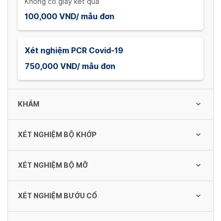
Không có giấy kết quả
100,000 VND/ mẫu đơn
Xét nghiệm PCR Covid-19
750,000 VND/ mẫu đơn
KHÁM
XÉT NGHIỆM BỘ KHỚP
Khám bệnh
70,000 VND/ lần
XÉT NGHIỆM BỘ MỠ
Xét nghiệm RF
80,000 VND/ lần
Khám thai
XÉT NGHIỆM BƯỚU CỔ
Xét nghiệm Tryglyceride
80,000 VND/ lần
30,000 VND/ lần