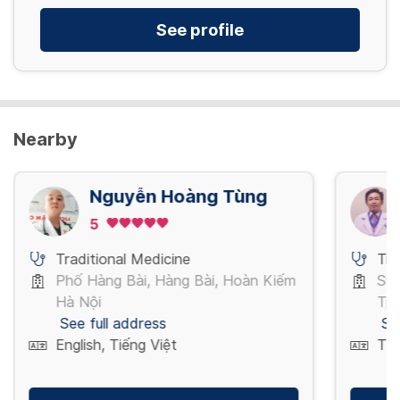
See profile
Nearby
Nguyễn Hoàng Tùng
5
Traditional Medicine
Tra
Phố Hàng Bài, Hàng Bài, Hoàn Kiếm
Sư 
Hà Nội
Tp 
See full address
Se
English, Tiếng Việt
Tiế