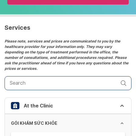
and
select
a
date.
Services
Press
the
Please note, services and prices are communicated to you by the
healthcare provider for your information only. They may vary
question
depending on the type of treatment performed in the office, the
mark
number of consultations, and additional procedures required. Please
key
ask the practitioner ahead of time if you have any questions about the
prices or services.
to
get
the
keyboard
shortcuts
At the Clinic
for
changing
dates.
GÓI KHÁM SỨC KHỎE