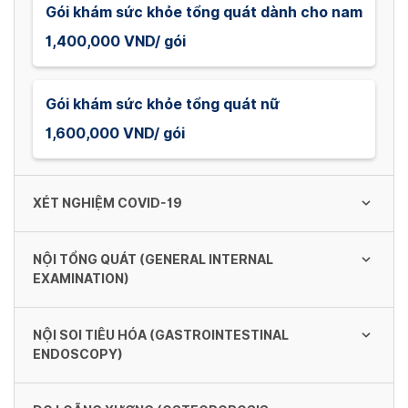
Gói khám sức khỏe tổng quát dành cho nam
1,400,000 VND/ gói
Gói khám sức khỏe tổng quát nữ
1,600,000 VND/ gói
XÉT NGHIỆM COVID-19
NỘI TỔNG QUÁT (GENERAL INTERNAL
Xét nghiệm nhanh (mẫu đơn)
EXAMINATION)
220,000 VND/ người
NỘI SOI TIÊU HÓA (GASTROINTESTINAL
Khám lâm sàng Nội tổng quá + Nha khoa
ENDOSCOPY)
Xét nghiệm nhanh gộp 2
(Clinical examination general internal
medicine + Dentistry)
130,000 VND/ người