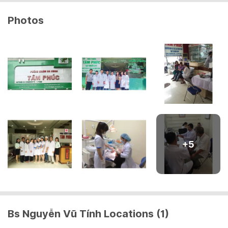
chức năng gan, SGOT, SGPT, GGT; Xét nghiệm mỡ
Răng tháo lắp
máu, cholesterol, triglycerid, LDL, HDL
Photos
(Giá đã giảm)
Chữa tủy
100,000 - 500,000 VND/ 01 CÁI
300,000 - 800,000 VND/ 01 CÁI
Răng sứ thẩm mỹ ( Kim loại)
Tẩy trắng răng 2 hàm
(Giá đã giảm)
2,000,000 VND/ 02 HÀM
700,000 VND/ 01 CÁI
Nhổ răng sữa miễn phí
Răng sứ thẩm mỹ ( Titan)
+
5
Free
(Giá đã giảm)
1,000,000 - 1,800,000 VND/ 01 CÁI
Nhổ răng
100,000 - 1,000,000 VND/ 01 CÁI
Răng sứ thẩm mỹ (Zirconia)
Bs Nguyễn Vũ Tính Locations (1)
(Giá đã giảm)