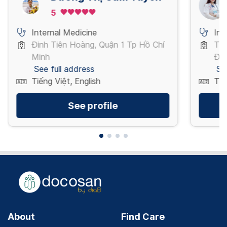
5
Internal Medicine
Int
Đinh Tiên Hoàng, Quận 1 Tp Hồ Chí
Thị
Minh
Địn
See full address
Se
Tiếng Việt, English
Tiế
See profile
About
Find Care