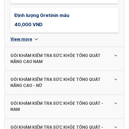
Định lượng Gretinin máu
40,000 VND
View more
GÓI KHÁM KIỂM TRA SỨC KHỎE TỔNG QUÁT
NÂNG CAO NAM
GÓI KHÁM KIỂM TRA SỨC KHỎE TỔNG QUÁT
GÓI KHÁM KiỂM TRA SỨC KHỎE TỔNG
NÂNG CAO - NỮ
QUÁT NÂNG CAO NAM
Khám tổng quát; Khám Sản Phụ Khoa; Siêu âm bụng
GÓI KHÁM KIỂM TRA SỨC KHỎE TỔNG QUÁT -
tổng quát; Siêu âm tuyến giáp; Điện tâm đồ(ECG);
See all
GÓI KHÁM KIỂM TRA SỨC KHỎE TỔNG
NAM
Chụp X- Quang tim phổi thẳng; Xét nghiệm công
1,820,000 VND
QUÁT NÂNG CAO - NỮ
thức máu; Xét nghiệm đượng máu; Xét nghiệm chức
Khám tổng quát; Khám Sản Phụ Khoa; Siêu âm bụng
năng gan, SGOT, SGPT, GGT; Xét nghiệm Uric
GÓI KHÁM KIỂM TRA SỨC KHỎE TỔNG QUÁT -