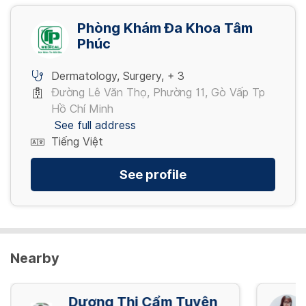
Cạo vôi răng
1,800,000 - 3,000,000 VND/ 01 CÁI
Phòng Khám Đa Khoa Tâm
300,000 VND
Phúc
Răng sứ thẩm mỹ (Cercon)
Dermatology
,
Surgery
,
+ 3
(Giá đã giảm)
Đường Lê Văn Thọ, Phường 11, Gò Vấp Tp
2,500,000 - 3,500,000 VND/ 01 CÁI
Hồ Chí Minh
See full address
Tiếng Việt
Răng sứ thẩm mỹ (Lava 3m)
(Giá đã giảm)
See profile
4,500,000 - 7,000,000 VND/ 01 CÁI
Nearby
Dương Thị Cẩm Tuyên