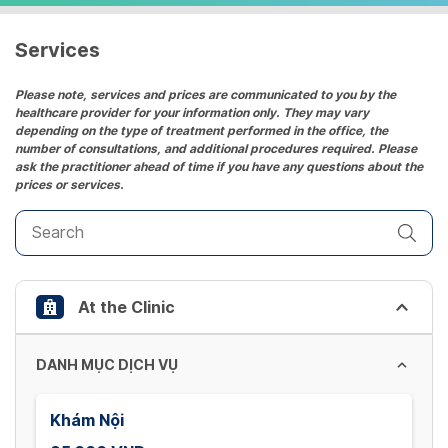
a
date.
Services
Press
the
Please note, services and prices are communicated to you by the
healthcare provider for your information only. They may vary
question
depending on the type of treatment performed in the office, the
mark
number of consultations, and additional procedures required. Please
key
ask the practitioner ahead of time if you have any questions about the
prices or services.
to
get
the
keyboard
shortcuts
At the Clinic
for
changing
dates.
DANH MỤC DỊCH VỤ
Khám Nội