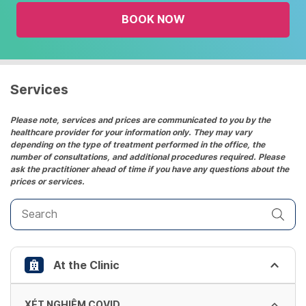
the
BOOK NOW
calendar
and
select
a
date.
Services
Press
the
Please note, services and prices are communicated to you by the
healthcare provider for your information only. They may vary
question
depending on the type of treatment performed in the office, the
mark
number of consultations, and additional procedures required. Please
key
ask the practitioner ahead of time if you have any questions about the
prices or services.
to
get
the
keyboard
shortcuts
At the Clinic
for
changing
dates.
XÉT NGHIỆM COVID