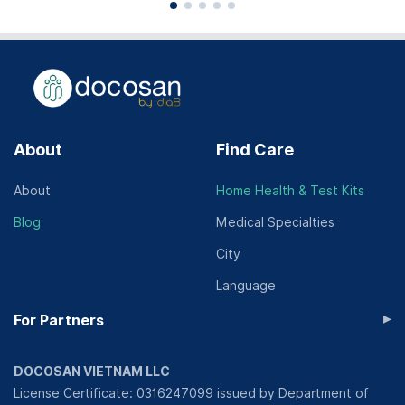
Điều trị tủy răng có sử dụng siêu âm và hàn
kín hệ thống ống tủy bằng Gutta percha
nóng chảy (Điều trị tuỷ răng số 1, 2, 3)
422,000 - 1,000,000 VND/ Lần
View more
About
Find Care
About
Home Health & Test Kits
Blog
Medical Specialties
City
Language
▸
For Partners
DOCOSAN VIETNAM LLC
License Certificate: 0316247099 issued by Department of