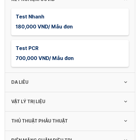
Test Nhanh
180,000 VND/ Mẫu đơn
Test PCR
700,000 VND/ Mẫu đơn
DA LIỄU
VẬT LÝ TRỊ LIỆU
chăm sóc da mụn mức độ nhẹ
150,000 VND/ Lần
THỦ THUẬT PHẪU THUẬT
Tiêm khớp gối
91,500 - 300,000 VND/ Lần
chăm sóc da mụn mức độ trung bình