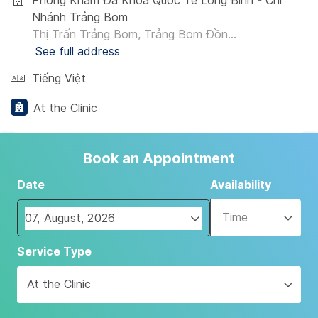
Phòng Khám Đa Khoa Quốc Tế Long Bình - Chi
Nhánh Trảng Bom
Thị Trấn Trảng Bom, Trảng Bom Đồn...
See full address
Tiếng Việt
At the Clinic
Book an Appointment
Date
Availability
Time
Navigate
Service Type
forward
to
At the Clinic
interact
with