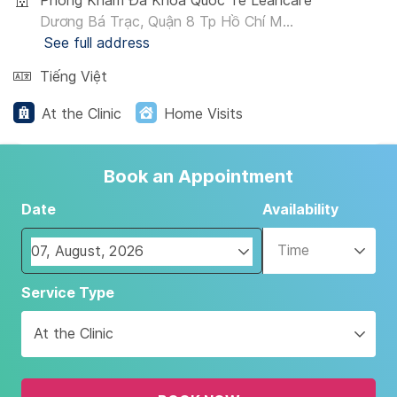
Phòng Khám Đa Khoa Quốc Tế Leancare
Dương Bá Trạc, Quận 8 Tp Hồ Chí M...
See full address
Tiếng Việt
At the Clinic
Home Visits
Book an Appointment
Date
Availability
Time
Navigate
Service Type
forward
to
At the Clinic
interact
with
the