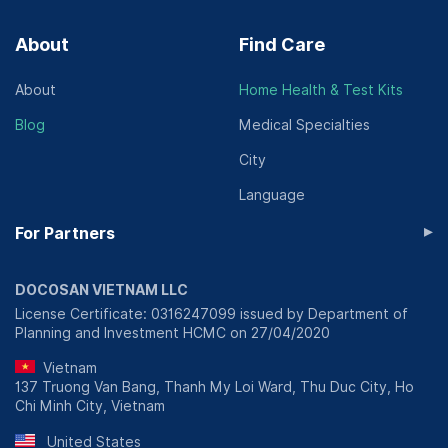
About
Find Care
Test PCR (mẫu gộp 3)
* Chạy trên hệ thống của Việt Nam. Trả kết quả
About
Home Health & Test Kits
trong 24 giờ + thời gian di chuyển từ khách hàng về
See all
phòng khám
Blog
Medical Specialties
3,450,000 VND/ mẫu gộp 3
City
Language
Test PCR (mẫu gộp 3; khẩn)
* Chạy trên hệ thống Abbott. Trả kết quả trong 5
▸
For Partners
giờ + thời gian di chuyển từ khách hàng về phòng
See all
khám
5,100,000 VND/ mẫu gộp 3
DOCOSAN VIETNAM LLC
License Certificate: 0316247099 issued by Department of
View more
Planning and Investment HCMC on 27/04/2020
Vietnam
137 Truong Van Bang, Thanh My Loi Ward, Thu Duc City, Ho
Chi Minh City, Vietnam
United States