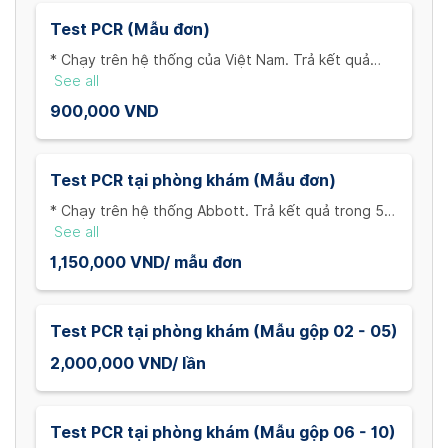
Test PCR (Mẫu đơn)
* Chạy trên hệ thống của Việt Nam. Trả kết quả
trong 24 giờ + thời gian di chuyển từ khách hàng về
See all
phòng khám
900,000 VND
Test PCR tại phòng khám (Mẫu đơn)
* Chạy trên hệ thống Abbott. Trả kết quả trong 5
giờ + thời gian di chuyển từ khách hàng về phòng
See all
khám
1,150,000 VND/ mẫu đơn
Test PCR tại phòng khám (Mẫu gộp 02 - 05)
2,000,000 VND/ lần
Test PCR tại phòng khám (Mẫu gộp 06 - 10)