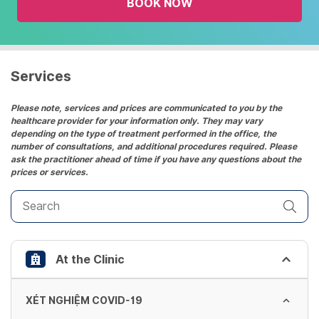
BOOK NOW
calendar
and
select
a
date.
Services
Press
the
Please note, services and prices are communicated to you by the
healthcare provider for your information only. They may vary
question
depending on the type of treatment performed in the office, the
mark
number of consultations, and additional procedures required. Please
key
ask the practitioner ahead of time if you have any questions about the
prices or services.
to
get
the
keyboard
shortcuts
At the Clinic
for
changing
dates.
XÉT NGHIỆM COVID-19