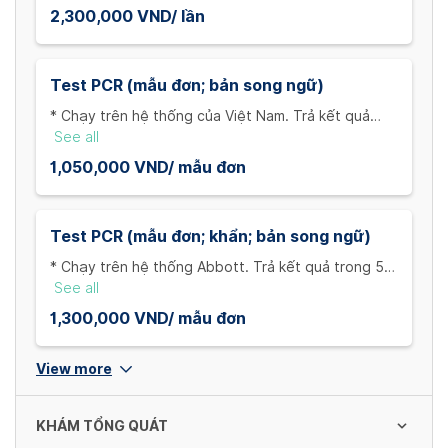
2,300,000 VND/ lần
Test PCR (mẫu đơn; bản song ngữ)
* Chạy trên hệ thống của Việt Nam. Trả kết quả
trong 24 giờ + thời gian di chuyển từ khách hàng về
See all
phòng khám
1,050,000 VND/ mẫu đơn
Test PCR (mẫu đơn; khẩn; bản song ngữ)
* Chạy trên hệ thống Abbott. Trả kết quả trong 5
giờ + thời gian di chuyển từ khách hàng về phòng
See all
khám
1,300,000 VND/ mẫu đơn
View more
KHÁM TỔNG QUÁT