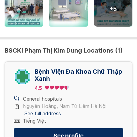
View more
+
5
Chọc hút kim nhỏ mô mềm
Xét nghiệm tìm chất gây nghiện trong nước
100,000 VND/ Lần
tiểu
240,000 VND/ Lần
Chọc tế bào tuyến vú dưới hướng dẫn của
BSCKI Phạm Thị Kim Dung Locations (1)
siêu âm
View more
550,000 VND/ Lần
Bệnh Viện Đa Khoa Chữ Thập
View more
Xanh
4.5
General hospitals
Nguyễn Hoàng, Nam Từ Liêm Hà Nội
See full address
Tiếng Việt
See profile