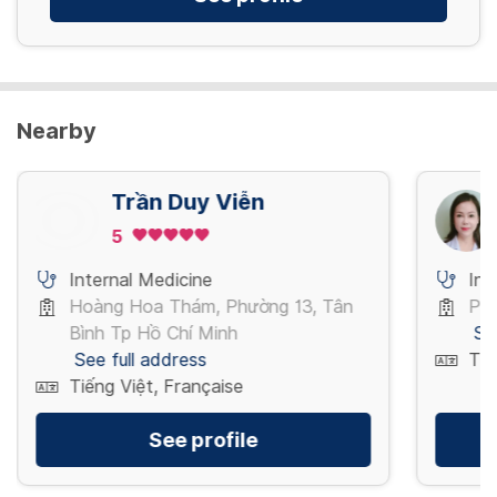
Nearby
Trần Duy Viễn
5
Internal Medicine
Int
Hoàng Hoa Thám, Phường 13, Tân
Phố
Bình Tp Hồ Chí Minh
Se
See full address
Tiế
Tiếng Việt, Française
See profile