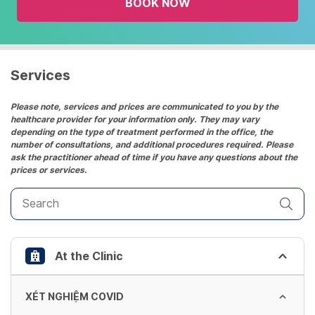
BOOK NOW
calendar
and
select
a
date.
Services
Press
the
Please note, services and prices are communicated to you by the
healthcare provider for your information only. They may vary
question
depending on the type of treatment performed in the office, the
mark
number of consultations, and additional procedures required. Please
key
ask the practitioner ahead of time if you have any questions about the
prices or services.
to
get
the
keyboard
shortcuts
At the Clinic
for
changing
dates.
XÉT NGHIỆM COVID