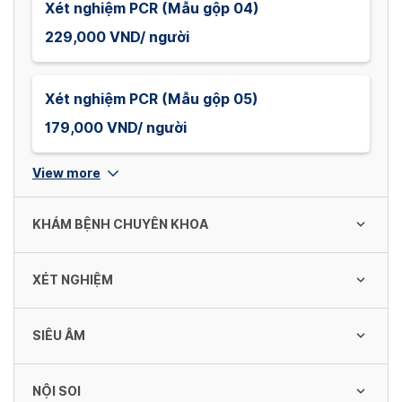
Xét nghiệm PCR (Mẫu gộp 04)
229,000 VND/ người
Xét nghiệm PCR (Mẫu gộp 05)
179,000 VND/ người
View more
KHÁM BỆNH CHUYÊN KHOA
XÉT NGHIỆM
Khám cấp cứu (trong và ngoài giờ)
300,000 VND/ Lần
SIÊU ÂM
Tổng phân tích TB máu ngoại vi bằng máy
đếm tự động (18 chỉ số)
Khám nội khoa
NỘI SOI
60,000 VND/ Lần