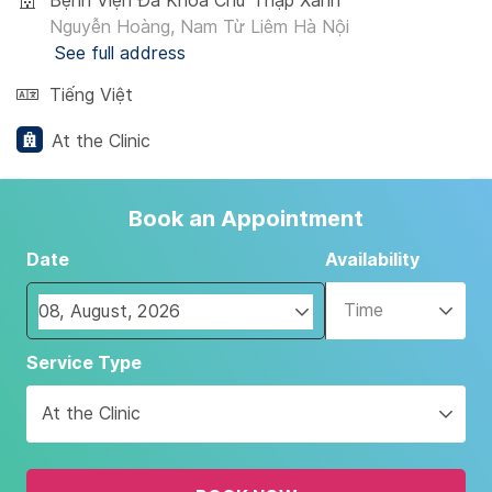
Bệnh Viện Đa Khoa Chữ Thập Xanh
Nguyễn Hoàng, Nam Từ Liêm Hà Nội
See full address
Tiếng Việt
At the Clinic
Book an Appointment
Date
Availability
Time
Navigate
Service Type
forward
to
At the Clinic
interact
with
the