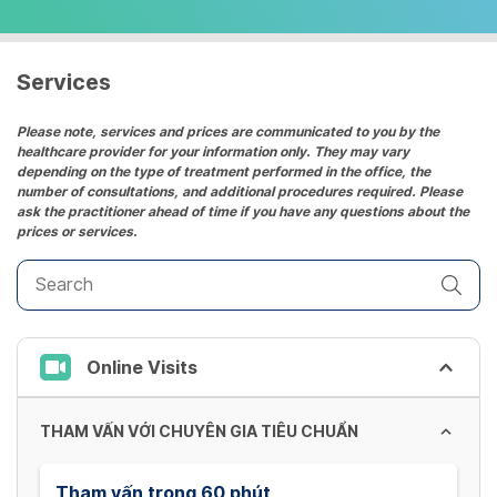
select
a
date.
Services
Press
the
Please note, services and prices are communicated to you by the
healthcare provider for your information only. They may vary
question
depending on the type of treatment performed in the office, the
mark
number of consultations, and additional procedures required. Please
key
ask the practitioner ahead of time if you have any questions about the
prices or services.
to
get
the
keyboard
shortcuts
Online Visits
for
changing
dates.
THAM VẤN VỚI CHUYÊN GIA TIÊU CHUẨN
Tham vấn trong 60 phút