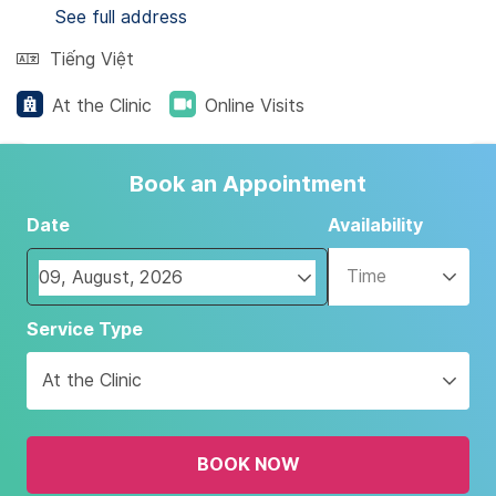
See full address
Tiếng Việt
At the Clinic
Online Visits
Book an Appointment
Date
Availability
Time
Navigate
Service Type
forward
to
At the Clinic
interact
with
the
BOOK NOW
calendar
and