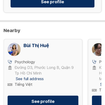
See profile
Nearby
Bùi Thị Huệ
Psychology
Ps
Đường D3, Phước Long B, Quận 9
Kh
Tp Hồ Chí Minh
Hưn
See full address
Mi
Tiếng Việt
Se
Tiế
See profile